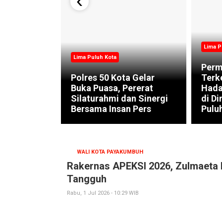
Lima P
Lima Puluh Kota
luh Kota
Perm
 Perkuat
Polres 50 Kota Gelar
Terk
is LPM
Buka Puasa, Pererat
Hada
ngunan
Silaturahmi dan Sinergi
di D
Bersama Insan Pers
Pulu
WALI KOTA PAYAKUMBUH
Rakernas APEKSI 2026, Zulmaeta 
Tangguh
Rabu, 1 Jul 2026 - 10:29 WIB