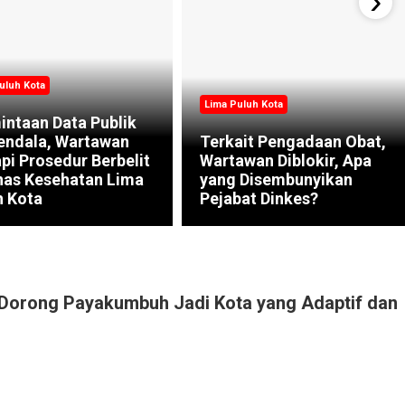
uluh Kota
Lima Puluh Kota
intaan Data Publik
endala, Wartawan
Terkait Pengadaan Obat,
pi Prosedur Berbelit
Wartawan Diblokir, Apa
inas Kesehatan Lima
yang Disembunyikan
h Kota
Pejabat Dinkes?
Dorong Payakumbuh Jadi Kota yang Adaptif dan