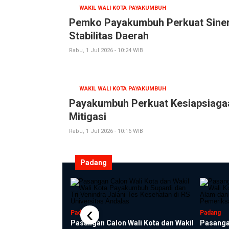
WAKIL WALI KOTA PAYAKUMBUH
Pemko Payakumbuh Perkuat Sine
Stabilitas Daerah
Rabu, 1 Jul 2026 - 10:24 WIB
WAKIL WALI KOTA PAYAKUMBUH
Payakumbuh Perkuat Kesiapsiaga
Mitigasi
Rabu, 1 Jul 2026 - 10:16 WIB
Padang
‹
Lantik Ir.
Padang
Padang
ai Pj Wali Kota
Pasangan Calon Wali Kota dan Wakil
Pasangan