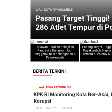
WALI KOTA PAYAKUMBUH
 Jadi
Pasang Target Tinggi
286 Atlet Tempur di 
Relawan Gerakan Kebajikan
Pasang Target Tinggi
Pancasila Disiapkan Jadi
Payakumbuh Siapkan
Penggerak Nilai Kebangsaan di
Tempur di Porprov S
Payakumbuh
BERITA TERKINI
WALI KOTA PAYAKUMBUH
KPK RI Monitoring Kota Ber-Aks
Korupsi
Selasa, 7 Jul 2026 - 07:39 WIB