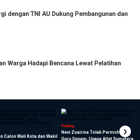
rgi dengan TNI AU Dukung Pembangunan dan
an Warga Hadapi Bencana Lewat Pelatihan
›
Padang
Nevi Zuairina Tolak Permohonan
 Calon Wali Kota dan Wakil
Guru Senam, Upaya Atlet Sumatera