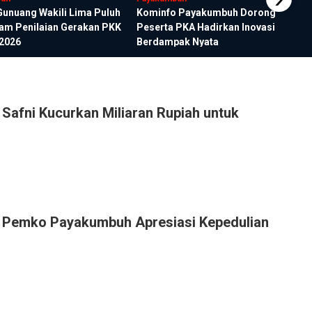
Gunuang Wakili Lima Puluh
Kominfo Payakumbuh Dorong
lam Penilaian Gerakan PKK
Peserta PKA Hadirkan Inovasi
2026
Berdampak Nyata
i Safni Kucurkan Miliaran Rupiah untuk
 Pemko Payakumbuh Apresiasi Kepedulian