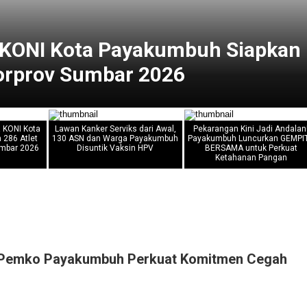
! KONI Kota Payakumbuh Siapkan
Porprov Sumbar 2026
! KONI Kota
Lawan Kanker Serviks dari Awal,
Pekarangan Kini Jadi Andalan
 286 Atlet
130 ASN dan Warga Payakumbuh
Payakumbuh Luncurkan GEMPI
umbar 2026
Disuntik Vaksin HPV
BERSAMA untuk Perkuat
Ketahanan Pangan
i, Pemko Payakumbuh Perkuat Komitmen Cegah