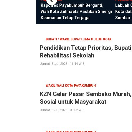
mbuh Berbagi
Kapolres Payakumbuh Berganti,
Labuah 
bar Kepedulian di
Wali Kota Zulmaeta Pastikan Sinergi
Kota da
Keamanan Tetap Terjaga
Sumbar 
BUPATI / WAKIL BUPATI LIMA PULUH KOTA
Pendidikan Tetap Prioritas, Bupat
Rehabilitasi Sekolah
Jumat, 3 Jul 2026 - 11:44 WIB
WAKIL WALI KOTA PAYAKUMBUH
KZN Gelar Pasar Sembako Murah,
Sosial untuk Masyarakat
Jumat, 3 Jul 2026 - 09:02 WIB