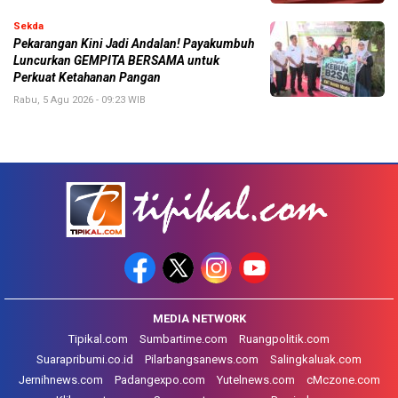
Sekda
Pekarangan Kini Jadi Andalan! Payakumbuh
Luncurkan GEMPITA BERSAMA untuk
Perkuat Ketahanan Pangan
Rabu, 5 Agu 2026 - 09:23 WIB
MEDIA NETWORK
Tipikal.com
Sumbartime.com
Ruangpolitik.com
Suarapribumi.co.id
Pilarbangsanews.com
Salingkaluak.com
Jernihnews.com
Padangexpo.com
Yutelnews.com
cMczone.com