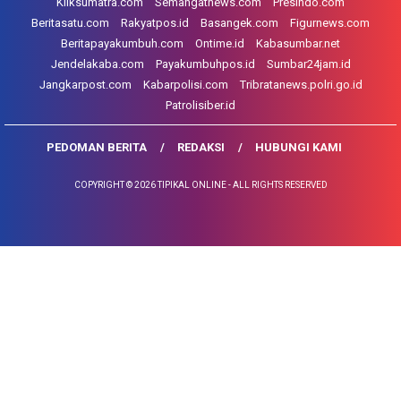
Kliksumatra.com
Semangatnews.com
Presindo.com
Beritasatu.com
Rakyatpos.id
Basangek.com
Figurnews.com
Beritapayakumbuh.com
Ontime.id
Kabasumbar.net
Jendelakaba.com
Payakumbuhpos.id
Sumbar24jam.id
Jangkarpost.com
Kabarpolisi.com
Tribratanews.polri.go.id
Patrolisiber.id
PEDOMAN BERITA
REDAKSI
HUBUNGI KAMI
COPYRIGHT © 2026 TIPIKAL ONLINE - ALL RIGHTS RESERVED