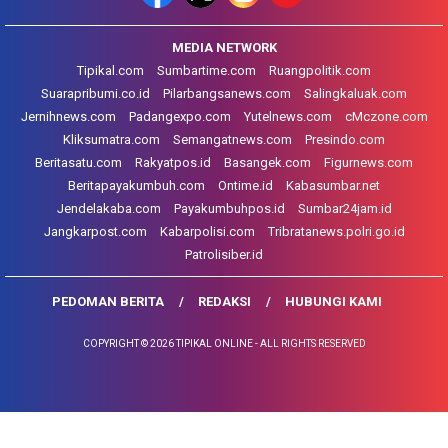
MEDIA NETWORK
Tipikal.com
Sumbartime.com
Ruangpolitik.com
Suarapribumi.co.id
Pilarbangsanews.com
Salingkaluak.com
Jernihnews.com
Padangexpo.com
Yutelnews.com
cMczone.com
Kliksumatra.com
Semangatnews.com
Presindo.com
Beritasatu.com
Rakyatpos.id
Basangek.com
Figurnews.com
Beritapayakumbuh.com
Ontime.id
Kabasumbar.net
Jendelakaba.com
Payakumbuhpos.id
Sumbar24jam.id
Jangkarpost.com
Kabarpolisi.com
Tribratanews.polri.go.id
Patrolisiber.id
PEDOMAN BERITA
REDAKSI
HUBUNGI KAMI
COPYRIGHT © 2026 TIPIKAL ONLINE - ALL RIGHTS RESERVED