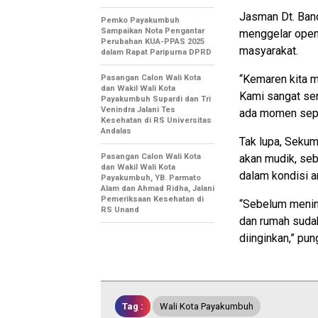
Jasman Dt. Ban
Pemko Payakumbuh
Sampaikan Nota Pengantar
menggelar open 
Perubahan KUA-PPAS 2025
masyarakat.
dalam Rapat Paripurna DPRD
“Kemaren kita 
Pasangan Calon Wali Kota
dan Wakil Wali Kota
Kami sangat sen
Payakumbuh Supardi dan Tri
Venindra Jalani Tes
ada momen sepert
Kesehatan di RS Universitas
Andalas
Tak lupa, Seku
Pasangan Calon Wali Kota
akan mudik, se
dan Wakil Wali Kota
dalam kondisi am
Payakumbuh, YB. Parmato
Alam dan Ahmad Ridha, Jalani
Pemeriksaan Kesehatan di
“Sebelum mening
RS Unand
dan rumah sudah 
diinginkan,” pu
Tag :
Wali Kota Payakumbuh