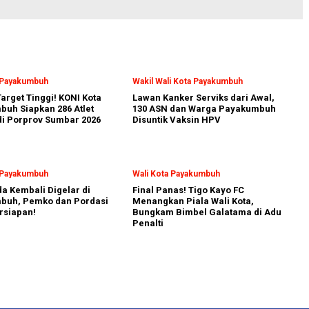
a Payakumbuh
Wakil Wali Kota Payakumbuh
arget Tinggi! KONI Kota
Lawan Kanker Serviks dari Awal,
uh Siapkan 286 Atlet
130 ASN dan Warga Payakumbuh
i Porprov Sumbar 2026
Disuntik Vaksin HPV
a Payakumbuh
Wali Kota Payakumbuh
a Kembali Digelar di
Final Panas! Tigo Kayo FC
buh, Pemko dan Pordasi
Menangkan Piala Wali Kota,
rsiapan!
Bungkam Bimbel Galatama di Adu
Penalti