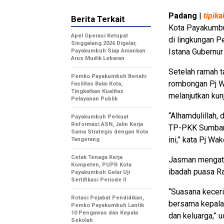
Padang
|
tipik
Berita Terkait
Kota Payakumbu
Apel Operasi Ketupat
di lingkungan 
Singgalang 2026 Digelar,
Istana Gubernu
Payakumbuh Siap Amankan
Arus Mudik Lebaran
Setelah ramah 
Pemko Payakumbuh Benahi
rombongan Pj W
Fasilitas Balai Kota,
Tingkatkan Kualitas
melanjutkan ku
Pelayanan Publik
“Alhamdulillah, 
Payakumbuh Perkuat
Reformasi ASN, Jalin Kerja
TP-PKK Sumbar.
Sama Strategis dengan Kota
ini,” kata Pj W
Tangerang
Cetak Tenaga Kerja
Jasman mengata
Kompeten, PUPR Kota
ibadah puasa R
Payakumbuh Gelar Uji
Sertifikasi Periode II
“Suasana keceria
Rotasi Pejabat Pendidikan,
bersama kepala 
Pemko Payakumbuh Lantik
10 Pengawas dan Kepala
dan keluarga,” 
Sekolah