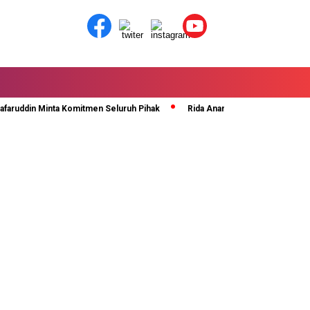
ruddin Minta Komitmen Seluruh Pihak
Rida Ananda Di Kukuhkan Sebagai S