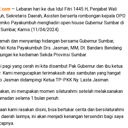
al.com
— Lebaran hari ke dua Idul Fitri 1445 H, Penjabat Wali
h, Sekretaris Daerah, Asisten berserta rombongan kepala OPD
Pemko Payakumbuh menghadiri open house Gubernur Sumbar di
r Sumbar, Kamis (11/04/2024).
tamah dan menyantap hidangan bersama Gubernur Sumbar,
ali Kota Payakumbuh Drs. Jasman, MM, Dt. Bandaro Bendang
njungan ke kediaman Sekda Provinsi Sumbar.
di pagi yang cerah ini kita disambut Pak Gubernur dan ibu ketua
 Kami mengucapkan terimakasih atas sambutan yang hangat
ako Jasman didampingi Ketua TP-PKK Ny. Lasta Jasman.
kan, ini merupakan momen silaturahmi setelah melaksanakan
amadan selama 1 bulan penuh.
an kami rasakan disini, bisa bertukar cerita dan bersilaturahmi
daerah lainnya, ini akan menjadi kenangan tersendiri bagi saya
ucapnya.