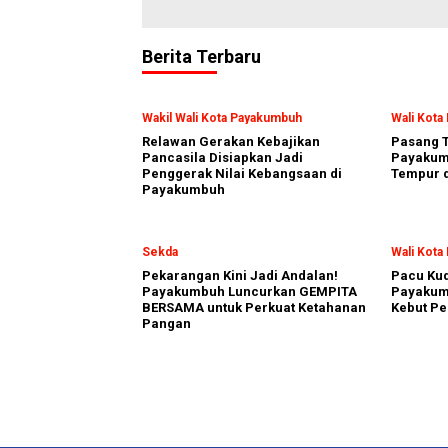
Berita Terbaru
Wakil Wali Kota Payakumbuh
Wali Kot
Relawan Gerakan Kebajikan
Pasang T
Pancasila Disiapkan Jadi
Payakumb
Penggerak Nilai Kebangsaan di
Tempur d
Payakumbuh
Sekda
Wali Kot
Pekarangan Kini Jadi Andalan!
Pacu Kud
Payakumbuh Luncurkan GEMPITA
Payakum
BERSAMA untuk Perkuat Ketahanan
Kebut Pe
Pangan