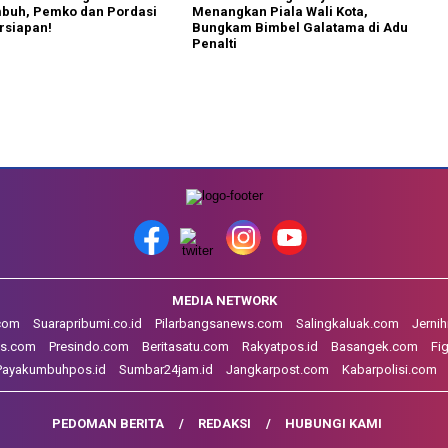
buh, Pemko dan Pordasi
Menangkan Piala Wali Kota,
rsiapan!
Bungkam Bimbel Galatama di Adu
Penalti
MEDIA NETWORK
.com
Suarapribumi.co.id
Pilarbangsanews.com
Salingkaluak.com
Jerni
s.com
Presindo.com
Beritasatu.com
Rakyatpos.id
Basangek.com
Fi
Payakumbuhpos.id
Sumbar24jam.id
Jangkarpost.com
Kabarpolisi.com
PEDOMAN BERITA
REDAKSI
HUBUNGI KAMI