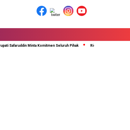
i Safaruddin Minta Komitmen Seluruh Pihak
Rida Ananda Di Kukuhkan Seb