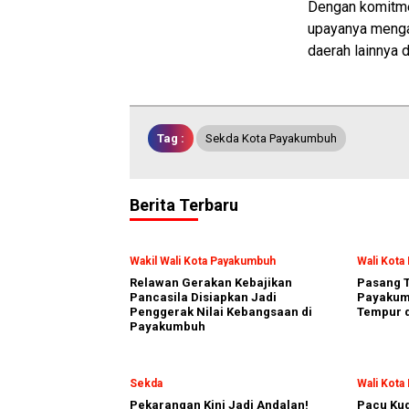
Dengan komitme
upayanya mengat
daerah lainnya 
Tag :
Sekda Kota Payakumbuh
Berita Terbaru
Wakil Wali Kota Payakumbuh
Wali Kot
Relawan Gerakan Kebajikan
Pasang T
Pancasila Disiapkan Jadi
Payakumb
Penggerak Nilai Kebangsaan di
Tempur d
Payakumbuh
Sekda
Wali Kot
Pekarangan Kini Jadi Andalan!
Pacu Kud