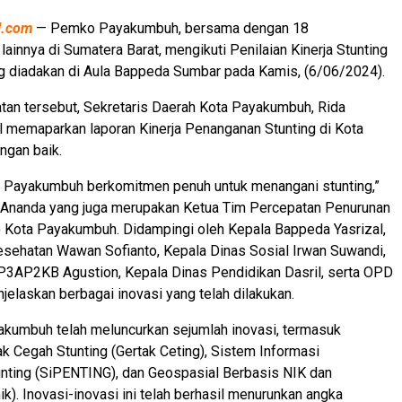
al.com
— Pemko Payakumbuh, bersama dengan 18
lainnya di Sumatera Barat, mengikuti Penilaian Kinerja Stunting
g diadakan di Aula Bappeda Sumbar pada Kamis, (6/06/2024).
an tersebut, Sekretaris Daerah Kota Payakumbuh, Rida
l memaparkan laporan Kinerja Penanganan Stunting di Kota
gan baik.
 Payakumbuh berkomitmen penuh untuk menangani stunting,”
a Ananda yang juga merupakan Ketua Tim Percepatan Penurunan
) Kota Payakumbuh. Didampingi oleh Kepala Bappeda Yasrizal,
esehatan Wawan Sofianto, Kepala Dinas Sosial Irwan Suwandi,
P3AP2KB Agustion, Kepala Dinas Pendidikan Dasril, serta OPD
njelaskan berbagai inovasi yang telah dilakukan.
kumbuh telah meluncurkan sejumlah inovasi, termasuk
k Cegah Stunting (Gertak Ceting), Sistem Informasi
nting (SiPENTING), dan Geospasial Berbasis NIK dan
ik). Inovasi-inovasi ini telah berhasil menurunkan angka