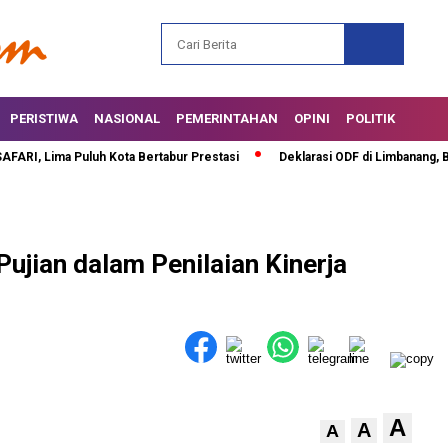
PERISTIWA
NASIONAL
PEMERINTAHAN
OPINI
POLITIK
, Lima Puluh Kota Bertabur Prestasi
Deklarasi ODF di Limbanang, Bupat
jian dalam Penilaian Kinerja
A
A
A