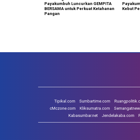
Payakumbuh Luncurkan GEMPITA
Payakum
BERSAMA untuk Perkuat Ketahanan
Kebut Pe
Pangan
Tipikal.com
Sumbartime.com
Ruangpolitik
cMczone.com
Kliksumatra.com
Semangatnew
Kabasumbar.net
Jendelakaba.com