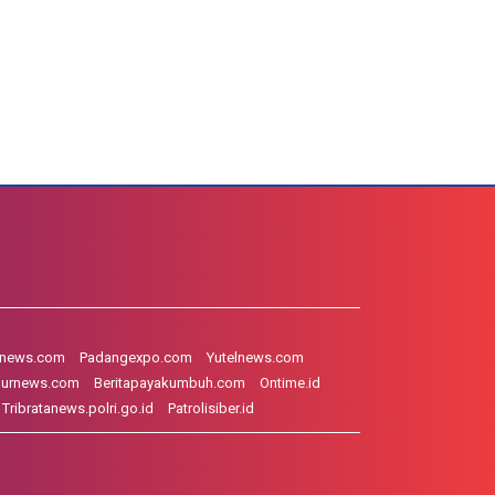
hnews.com
Padangexpo.com
Yutelnews.com
gurnews.com
Beritapayakumbuh.com
Ontime.id
Tribratanews.polri.go.id
Patrolisiber.id