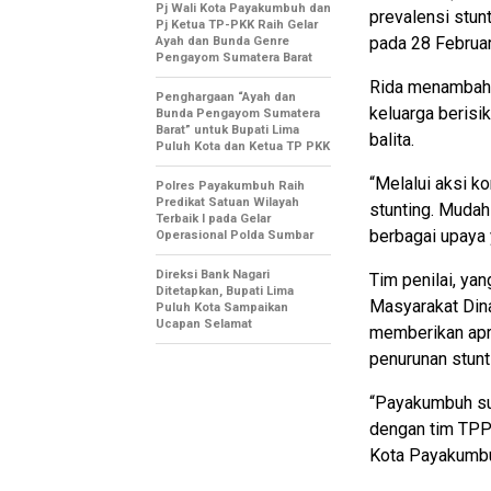
Pj Wali Kota Payakumbuh dan
prevalensi stun
Pj Ketua TP-PKK Raih Gelar
pada 28 Februa
Ayah dan Bunda Genre
Pengayom Sumatera Barat
Rida menambah
Penghargaan “Ayah dan
keluarga berisik
Bunda Pengayom Sumatera
Barat” untuk Bupati Lima
balita.
Puluh Kota dan Ketua TP PKK
“Melalui aksi k
Polres Payakumbuh Raih
Predikat Satuan Wilayah
stunting. Mudah
Terbaik I pada Gelar
berbagai upaya 
Operasional Polda Sumbar
Direksi Bank Nagari
Tim penilai, ya
Ditetapkan, Bupati Lima
Masyarakat Din
Puluh Kota Sampaikan
Ucapan Selamat
memberikan apr
penurunan stunt
“Payakumbuh sun
dengan tim TPP
Kota Payakumbuh