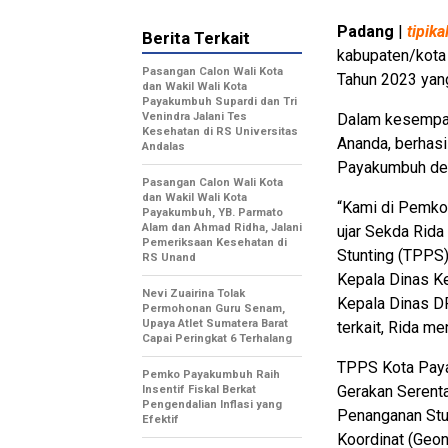
Padang
|
tipik
Berita Terkait
kabupaten/kota 
Pasangan Calon Wali Kota
Tahun 2023 yan
dan Wakil Wali Kota
Payakumbuh Supardi dan Tri
Venindra Jalani Tes
Dalam kesempat
Kesehatan di RS Universitas
Ananda, berhasi
Andalas
Payakumbuh den
Pasangan Calon Wali Kota
dan Wakil Wali Kota
“Kami di Pemko
Payakumbuh, YB. Parmato
Alam dan Ahmad Ridha, Jalani
ujar Sekda Rid
Pemeriksaan Kesehatan di
Stunting (TPPS
RS Unand
Kepala Dinas K
Nevi Zuairina Tolak
Kepala Dinas D
Permohonan Guru Senam,
Upaya Atlet Sumatera Barat
terkait, Rida me
Capai Peringkat 6 Terhalang
TPPS Kota Paya
Pemko Payakumbuh Raih
Gerakan Serenta
Insentif Fiskal Berkat
Pengendalian Inflasi yang
Penanganan Stu
Efektif
Koordinat (Geon