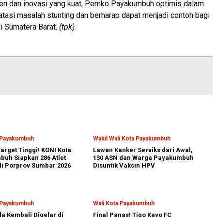
n dan inovasi yang kuat, Pemko Payakumbuh optimis dalam
asi masalah stunting dan berharap dapat menjadi contoh bagi
di Sumatera Barat.
(tpk)
a Payakumbuh
Wakil Wali Kota Payakumbuh
arget Tinggi! KONI Kota
Lawan Kanker Serviks dari Awal,
uh Siapkan 286 Atlet
130 ASN dan Warga Payakumbuh
i Porprov Sumbar 2026
Disuntik Vaksin HPV
a Payakumbuh
Wali Kota Payakumbuh
a Kembali Digelar di
Final Panas! Tigo Kayo FC