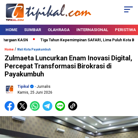
HOME
SUMBAR
OLAHRAGA
INTERNASIONAL
PERISTIWA
rgaan KASN
Tiga Tahun Kepemimpinan SAFARI, Lima Puluh Kota Bertabur
/
Home
Wali Kota Payakumbuh
Zulmaeta Luncurkan Enam Inovasi Digital,
Percepat Transformasi Birokrasi di
Payakumbuh
Tipikal
- Jurnalis
Kamis, 25 Juni 2026