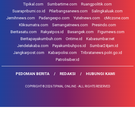
Tipikal.com
Sumbartime.com
Ruangpolitik.com
Suarapribumi.co.id
Pilarbangsanews.com
Salingkaluak.com
Jernihnews.com
Padangexpo.com
Yutelnews.com
cMczone.com
Kliksumatra.com
Semangatnews.com
Presindo.com
Beritasatu.com
Rakyatpos.id
Basangek.com
Figurnews.com
Beritapayakumbuh.com
Ontime.id
Kabasumbar.net
Jendelakaba.com
Payakumbuhpos.id
Sumbar24jam.id
Jangkarpost.com
Kabarpolisi.com
Tribratanews.polri.go.id
Patrolisiber.id
PEDOMAN BERITA
REDAKSI
HUBUNGI KAMI
COPYRIGHT © 2026 TIPIKAL ONLINE - ALL RIGHTS RESERVED