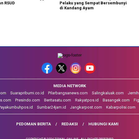
an RSUD
Pelaku yang Sempat Bersembunyi
di Kandang Ayam
MEDIA NETWORK
.com
Suarapribumi.co.id
Pilarbangsanews.com
Salingkaluak.com
Jerni
s.com
Presindo.com
Beritasatu.com
Rakyatpos.id
Basangek.com
Fi
Payakumbuhpos.id
Sumbar24jam.id
Jangkarpost.com
Kabarpolisi.com
PEDOMAN BERITA
REDAKSI
HUBUNGI KAMI