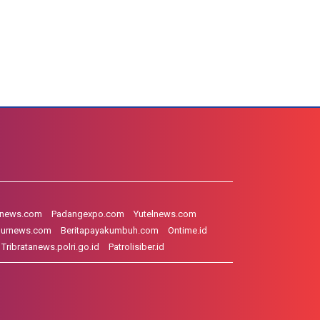
hnews.com
Padangexpo.com
Yutelnews.com
gurnews.com
Beritapayakumbuh.com
Ontime.id
Tribratanews.polri.go.id
Patrolisiber.id