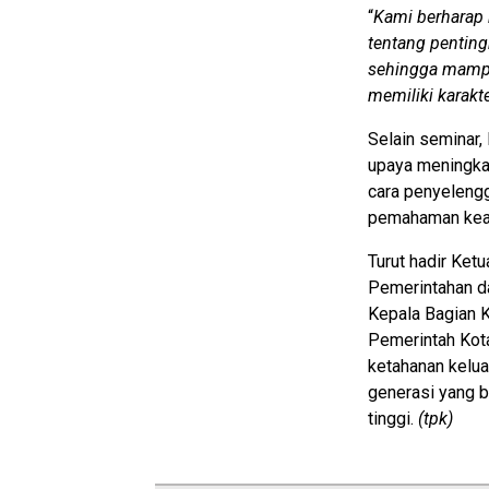
“
Kami berharap
tentang pentin
sehingga mampu
memiliki karakt
Selain seminar
upaya meningka
cara penyelengg
pemahaman keag
Turut hadir Ke
Pemerintahan da
Kepala Bagian K
Pemerintah Kot
ketahanan kelu
generasi yang b
tinggi.
(tpk)