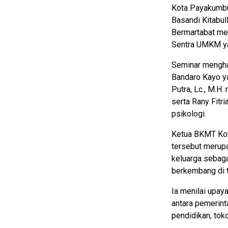
Kota Payakumbu
Basandi Kitabu
Bermartabat me
Sentra UMKM ya
Seminar menghad
Bandaro Kayo y
Putra, Lc., M.H
serta Rany Fitri
psikologi.
Ketua BKMT Kot
tersebut merup
keluarga sebag
berkembang di 
Ia menilai upa
antara pemerint
pendidikan, tok