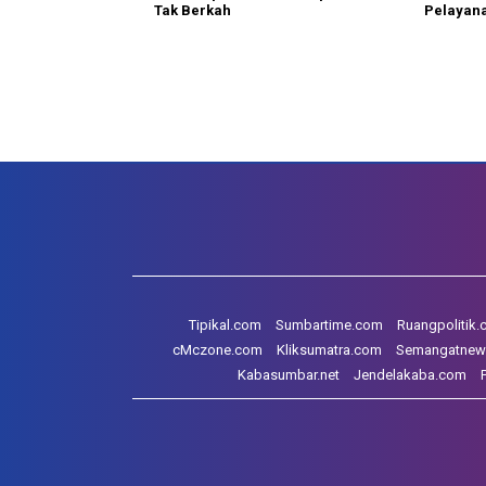
Tak Berkah
Pelayan
Tipikal.com
Sumbartime.com
Ruangpolitik
cMczone.com
Kliksumatra.com
Semangatnew
Kabasumbar.net
Jendelakaba.com