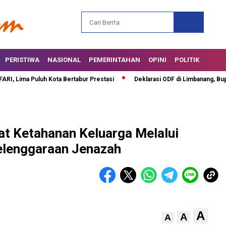
PERISTIWA
NASIONAL
PEMERINTAHAN
OPINI
POLITIK
ma Puluh Kota Bertabur Prestasi
Deklarasi ODF di Limbanang, Bupati S
 Ketahanan Keluarga Melalui
elenggaraan Jenazah
A
A
A