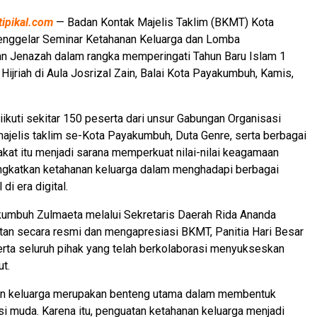
tipikal.com
— Badan Kontak Majelis Taklim (BKMT) Kota
ggelar Seminar Ketahanan Keluarga dan Lomba
n Jenazah dalam rangka memperingati Tahun Baru Islam 1
ijriah di Aula Josrizal Zain, Balai Kota Payakumbuh, Kamis,
iikuti sekitar 150 peserta dari unsur Gabungan Organisasi
ajelis taklim se-Kota Payakumbuh, Duta Genre, serta berbagai
at itu menjadi sarana memperkuat nilai-nilai keagamaan
ngkatkan ketahanan keluarga dalam menghadapi berbagai
di era digital.
kumbuh Zulmaeta melalui Sekretaris Daerah Rida Ananda
an secara resmi dan mengapresiasi BKMT, Panitia Hari Besar
erta seluruh pihak yang telah berkolaborasi menyukseskan
ut.
n keluarga merupakan benteng utama dalam membentuk
si muda. Karena itu, penguatan ketahanan keluarga menjadi