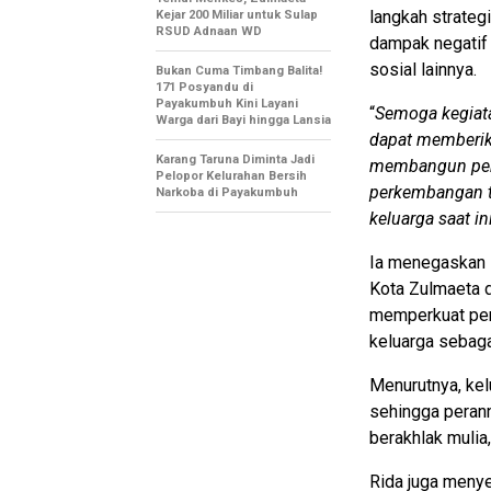
langkah strate
Kejar 200 Miliar untuk Sulap
RSUD Adnaan WD
dampak negatif 
sosial lainnya.
Bukan Cuma Timbang Balita!
171 Posyandu di
Payakumbuh Kini Layani
“
Semoga kegiata
Warga dari Bayi hingga Lansia
dapat memberik
Karang Taruna Diminta Jadi
membangun pert
Pelopor Kelurahan Bersih
perkembangan te
Narkoba di Payakumbuh
keluarga saat ini
Ia menegaskan 
Kota Zulmaeta 
memperkuat pem
keluarga sebaga
Menurutnya, kel
sehingga peran
berakhlak mulia
Rida juga meny