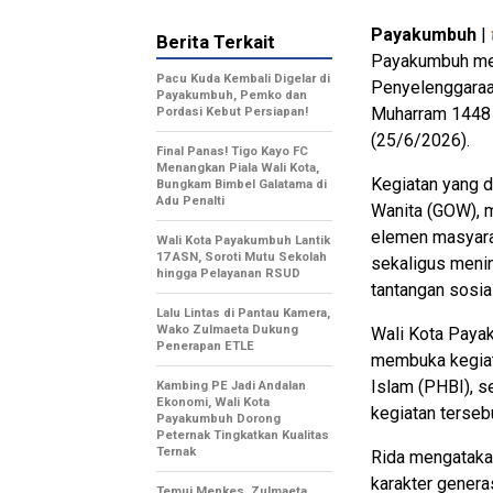
Payakumbuh
|
Berita Terkait
Payakumbuh men
Pacu Kuda Kembali Digelar di
Penyelenggaraa
Payakumbuh, Pemko dan
Muharram 1448 H
Pordasi Kebut Persiapan!
(25/6/2026).
Final Panas! Tigo Kayo FC
Menangkan Piala Wali Kota,
Kegiatan yang d
Bungkam Bimbel Galatama di
Adu Penalti
Wanita (GOW), m
elemen masyarak
Wali Kota Payakumbuh Lantik
17 ASN, Soroti Mutu Sekolah
sekaligus meni
hingga Pelayanan RSUD
tantangan sosial 
Lalu Lintas di Pantau Kamera,
Wako Zulmaeta Dukung
Wali Kota Paya
Penerapan ETLE
membuka kegiat
Islam (PHBI), s
Kambing PE Jadi Andalan
Ekonomi, Wali Kota
kegiatan terseb
Payakumbuh Dorong
Peternak Tingkatkan Kualitas
Ternak
Rida mengataka
karakter genera
Temui Menkes, Zulmaeta