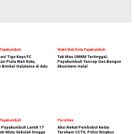
a Payakumbuh
Wakil Wali Kota Payakumbuh
nas! Tigo Kayo FC
Tak Mau UMKM Tertinggal,
n Piala Wali Kota,
Payakumbuh Tancap Gas Bangun
 Bimbel Galatama di Adu
Ekosistem Halal
a Payakumbuh
Peristiwa
a Payakumbuh Lantik 17
Aksi Nekat Pembobol Kedai
oti Mutu Sekolah hingga
Terekam CCTV, Polisi Ringkus