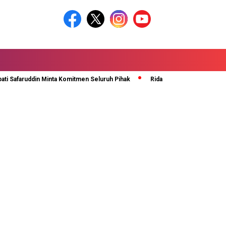
afaruddin Minta Komitmen Seluruh Pihak
Rida Ananda Di Kukuhkan Sebaga