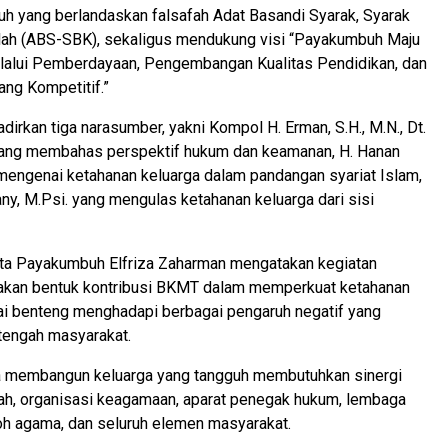
h yang berlandaskan falsafah Adat Basandi Syarak, Syarak
llah (ABS-SBK), sekaligus mendukung visi “Payakumbuh Maju
lalui Pemberdayaan, Pengembangan Kualitas Pendidikan, dan
ng Kompetitif.”
irkan tiga narasumber, yakni Kompol H. Erman, S.H., M.N., Dt.
ang membahas perspektif hukum dan keamanan, H. Hanan
. mengenai ketahanan keluarga dalam pandangan syariat Islam,
any, M.Psi. yang mengulas ketahanan keluarga dari sisi
a Payakumbuh Elfriza Zaharman mengatakan kegiatan
akan bentuk kontribusi BKMT dalam memperkuat ketahanan
ai benteng menghadapi berbagai pengaruh negatif yang
tengah masyarakat.
ya membangun keluarga yang tangguh membutuhkan sinergi
ah, organisasi keagamaan, aparat penegak hukum, lembaga
oh agama, dan seluruh elemen masyarakat.