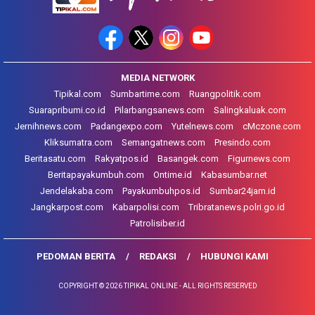
MEDIA NETWORK
Tipikal.com
Sumbartime.com
Ruangpolitik.com
Suarapribumi.co.id
Pilarbangsanews.com
Salingkaluak.com
Jernihnews.com
Padangexpo.com
Yutelnews.com
cMczone.com
Kliksumatra.com
Semangatnews.com
Presindo.com
Beritasatu.com
Rakyatpos.id
Basangek.com
Figurnews.com
Beritapayakumbuh.com
Ontime.id
Kabasumbar.net
Jendelakaba.com
Payakumbuhpos.id
Sumbar24jam.id
Jangkarpost.com
Kabarpolisi.com
Tribratanews.polri.go.id
Patrolisiber.id
PEDOMAN BERITA
REDAKSI
HUBUNGI KAMI
COPYRIGHT © 2026 TIPIKAL ONLINE - ALL RIGHTS RESERVED