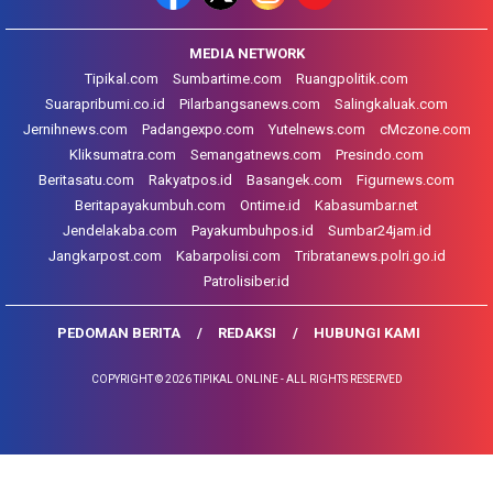
MEDIA NETWORK
Tipikal.com
Sumbartime.com
Ruangpolitik.com
Suarapribumi.co.id
Pilarbangsanews.com
Salingkaluak.com
Jernihnews.com
Padangexpo.com
Yutelnews.com
cMczone.com
Kliksumatra.com
Semangatnews.com
Presindo.com
Beritasatu.com
Rakyatpos.id
Basangek.com
Figurnews.com
Beritapayakumbuh.com
Ontime.id
Kabasumbar.net
Jendelakaba.com
Payakumbuhpos.id
Sumbar24jam.id
Jangkarpost.com
Kabarpolisi.com
Tribratanews.polri.go.id
Patrolisiber.id
PEDOMAN BERITA
REDAKSI
HUBUNGI KAMI
COPYRIGHT © 2026 TIPIKAL ONLINE - ALL RIGHTS RESERVED