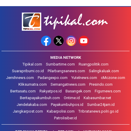
MEDIA NETWORK
Tipikal.com
Sumbartime.com
Ruangpolitik.com
Suarapribumi.co.id
Pilarbangsanews.com
Salingkaluak.com
Jernihnews.com
Padangexpo.com
Yutelnews.com
cMczone.com
Kliksumatra.com
Semangatnews.com
Presindo.com
Beritasatu.com
Rakyatpos.id
Basangek.com
Figurnews.com
Beritapayakumbuh.com
Ontime.id
Kabasumbar.net
Jendelakaba.com
Payakumbuhpos.id
Sumbar24jam.id
Jangkarpost.com
Kabarpolisi.com
Tribratanews.polri.go.id
Patrolisiber.id