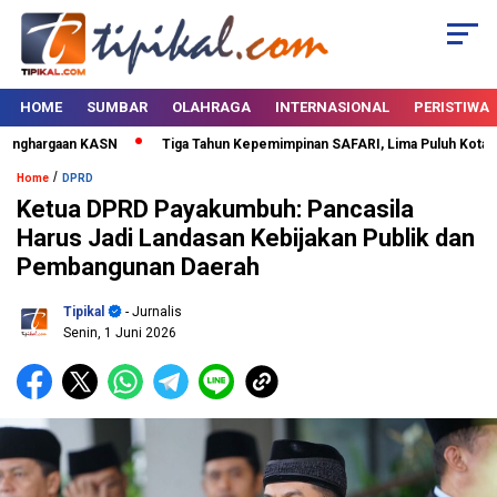
HOME
SUMBAR
OLAHRAGA
INTERNASIONAL
PERISTIWA
nghargaan KASN
Tiga Tahun Kepemimpinan SAFARI, Lima Puluh Kota Berta
/
Home
DPRD
Ketua DPRD Payakumbuh: Pancasila
Harus Jadi Landasan Kebijakan Publik dan
Pembangunan Daerah
Tipikal
- Jurnalis
Senin, 1 Juni 2026