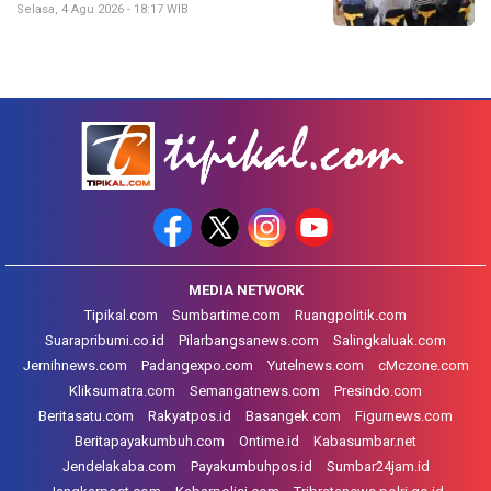
Selasa, 4 Agu 2026 - 18:17 WIB
MEDIA NETWORK
Tipikal.com
Sumbartime.com
Ruangpolitik.com
Suarapribumi.co.id
Pilarbangsanews.com
Salingkaluak.com
Jernihnews.com
Padangexpo.com
Yutelnews.com
cMczone.com
Kliksumatra.com
Semangatnews.com
Presindo.com
Beritasatu.com
Rakyatpos.id
Basangek.com
Figurnews.com
Beritapayakumbuh.com
Ontime.id
Kabasumbar.net
Jendelakaba.com
Payakumbuhpos.id
Sumbar24jam.id