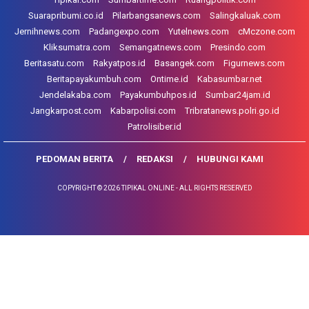
Suarapribumi.co.id
Pilarbangsanews.com
Salingkaluak.com
Jernihnews.com
Padangexpo.com
Yutelnews.com
cMczone.com
Kliksumatra.com
Semangatnews.com
Presindo.com
Beritasatu.com
Rakyatpos.id
Basangek.com
Figurnews.com
Beritapayakumbuh.com
Ontime.id
Kabasumbar.net
Jendelakaba.com
Payakumbuhpos.id
Sumbar24jam.id
Jangkarpost.com
Kabarpolisi.com
Tribratanews.polri.go.id
Patrolisiber.id
PEDOMAN BERITA
REDAKSI
HUBUNGI KAMI
COPYRIGHT © 2026 TIPIKAL ONLINE - ALL RIGHTS RESERVED