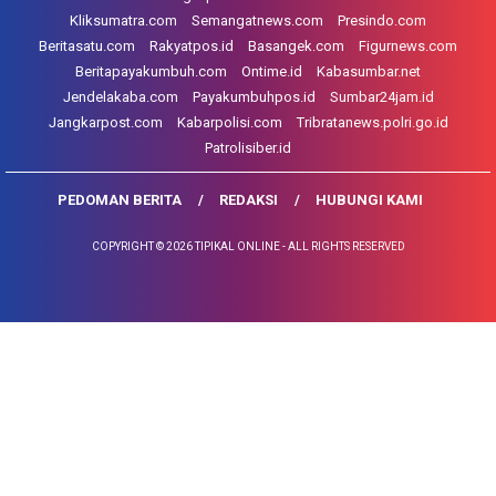
Kliksumatra.com
Semangatnews.com
Presindo.com
Beritasatu.com
Rakyatpos.id
Basangek.com
Figurnews.com
Beritapayakumbuh.com
Ontime.id
Kabasumbar.net
Jendelakaba.com
Payakumbuhpos.id
Sumbar24jam.id
Jangkarpost.com
Kabarpolisi.com
Tribratanews.polri.go.id
Patrolisiber.id
PEDOMAN BERITA
REDAKSI
HUBUNGI KAMI
COPYRIGHT © 2026 TIPIKAL ONLINE - ALL RIGHTS RESERVED