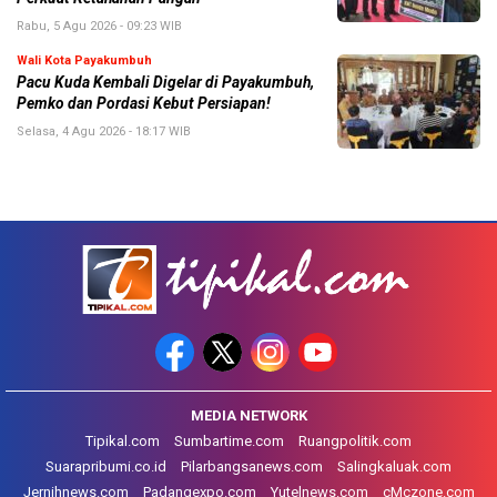
Rabu, 5 Agu 2026 - 09:23 WIB
Wali Kota Payakumbuh
Pacu Kuda Kembali Digelar di Payakumbuh,
Pemko dan Pordasi Kebut Persiapan!
Selasa, 4 Agu 2026 - 18:17 WIB
MEDIA NETWORK
Tipikal.com
Sumbartime.com
Ruangpolitik.com
Suarapribumi.co.id
Pilarbangsanews.com
Salingkaluak.com
Jernihnews.com
Padangexpo.com
Yutelnews.com
cMczone.com