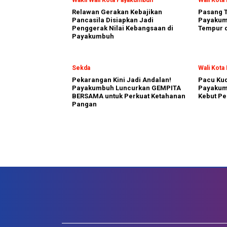
Relawan Gerakan Kebajikan
Pasang T
Pancasila Disiapkan Jadi
Payakumb
Penggerak Nilai Kebangsaan di
Tempur d
Payakumbuh
Sekda
Wali Kot
Pekarangan Kini Jadi Andalan!
Pacu Kud
Payakumbuh Luncurkan GEMPITA
Payakum
BERSAMA untuk Perkuat Ketahanan
Kebut Pe
Pangan