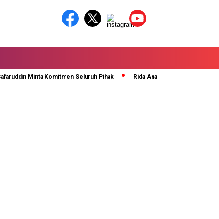
in Minta Komitmen Seluruh Pihak
Rida Ananda Di Kukuhkan Sebagai Sekr