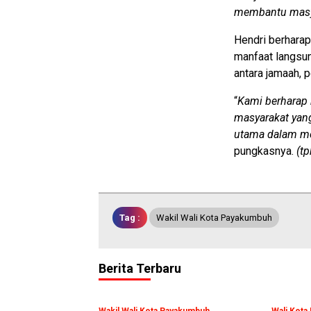
membantu masy
Hendri berhara
manfaat langsu
antara jamaah, 
“
Kami berharap 
masyarakat yang
utama dalam me
pungkasnya.
(tp
Tag :
Wakil Wali Kota Payakumbuh
Berita Terbaru
Wakil Wali Kota Payakumbuh
Wali Kot