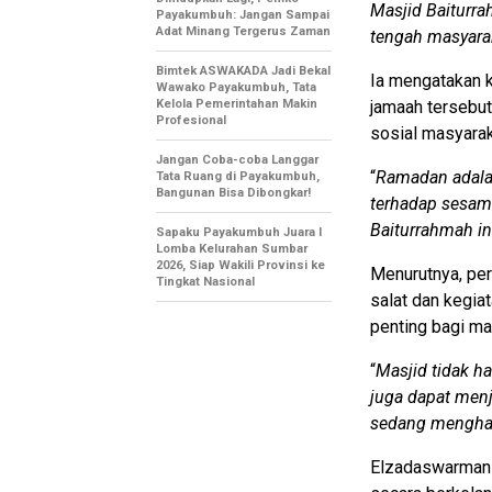
Masjid Baiturra
Payakumbuh: Jangan Sampai
Adat Minang Tergerus Zaman
tengah masyara
Bimtek ASWAKADA Jadi Bekal
Ia mengatakan 
Wawako Payakumbuh, Tata
Kelola Pemerintahan Makin
jamaah tersebu
Profesional
sosial masyara
Jangan Coba-coba Langgar
“
Ramadan adala
Tata Ruang di Payakumbuh,
Bangunan Bisa Dibongkar!
terhadap sesam
Baiturrahmah in
Sapaku Payakumbuh Juara I
Lomba Kelurahan Sumbar
2026, Siap Wakili Provinsi ke
Menurutnya, pe
Tingkat Nasional
salat dan kegia
penting bagi ma
“
Masjid tidak h
juga dapat men
sedang menghad
Elzadaswarman b