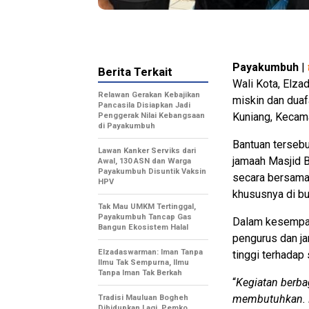
Payakumbuh
|
Berita Terkait
Wali Kota, Elz
Relawan Gerakan Kebajikan
miskin dan dua
Pancasila Disiapkan Jadi
Kuniang, Kecam
Penggerak Nilai Kebangsaan
di Payakumbuh
Bantuan tersebu
Lawan Kanker Serviks dari
jamaah Masjid 
Awal, 130 ASN dan Warga
Payakumbuh Disuntik Vaksin
secara bersama
HPV
khususnya di bu
Tak Mau UMKM Tertinggal,
Payakumbuh Tancap Gas
Dalam kesempat
Bangun Ekosistem Halal
pengurus dan ja
Elzadaswarman: Iman Tanpa
tinggi terhadap
Ilmu Tak Sempurna, Ilmu
Tanpa Iman Tak Berkah
“
Kegiatan berbag
membutuhkan. 
Tradisi Mauluan Bogheh
Dihidupkan Lagi, Pemko