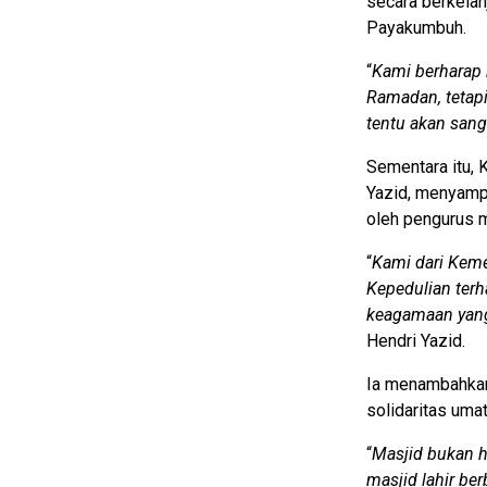
secara berkelan
Payakumbuh.
“
Kami berharap k
Ramadan, tetapi
tentu akan sa
Sementara itu,
Yazid, menyampa
oleh pengurus 
“
Kami dari Keme
Kepedulian terh
keagamaan yang 
Hendri Yazid.
Ia menambahkan
solidaritas uma
“
Masjid bukan h
masjid lahir b