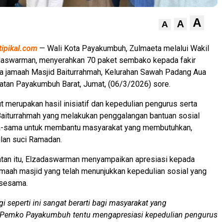
A
A
A
tipikal.com
— Wali Kota Payakumbuh, Zulmaeta melalui Wakil
adaswarman, menyerahkan 70 paket sembako kepada fakir
fa jamaah Masjid Baiturrahmah, Kelurahan Sawah Padang Aua
atan Payakumbuh Barat, Jumat, (06/3/2026) sore.
t merupakan hasil inisiatif dan kepedulian pengurus serta
Baiturrahmah yang melakukan penggalangan bantuan sosial
-sama untuk membantu masyarakat yang membutuhkan,
lan suci Ramadan.
an itu, Elzadaswarman menyampaikan apresiasi kepada
maah masjid yang telah menunjukkan kepedulian sosial yang
 sesama.
i seperti ini sangat berarti bagi masyarakat yang
Pemko Payakumbuh tentu mengapresiasi kepedulian pengurus