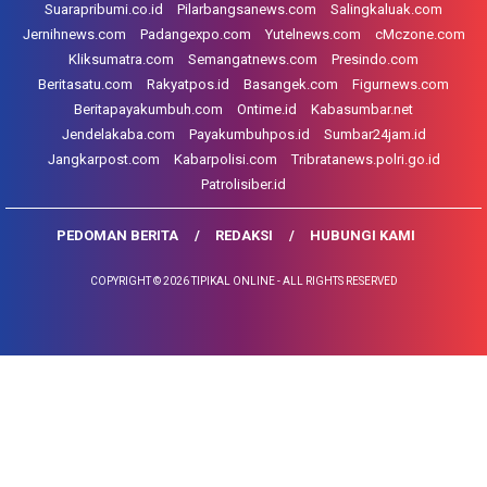
Suarapribumi.co.id
Pilarbangsanews.com
Salingkaluak.com
Jernihnews.com
Padangexpo.com
Yutelnews.com
cMczone.com
Kliksumatra.com
Semangatnews.com
Presindo.com
Beritasatu.com
Rakyatpos.id
Basangek.com
Figurnews.com
Beritapayakumbuh.com
Ontime.id
Kabasumbar.net
Jendelakaba.com
Payakumbuhpos.id
Sumbar24jam.id
Jangkarpost.com
Kabarpolisi.com
Tribratanews.polri.go.id
Patrolisiber.id
PEDOMAN BERITA
REDAKSI
HUBUNGI KAMI
COPYRIGHT © 2026 TIPIKAL ONLINE - ALL RIGHTS RESERVED