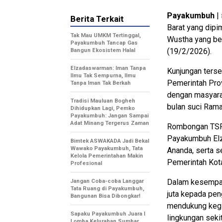
Payakumbuh
|
Berita Terkait
Barat yang dipi
Tak Mau UMKM Tertinggal,
Wustha yang ber
Payakumbuh Tancap Gas
(19/2/2026).
Bangun Ekosistem Halal
Elzadaswarman: Iman Tanpa
Kunjungan terse
Ilmu Tak Sempurna, Ilmu
Pemerintah Prov
Tanpa Iman Tak Berkah
dengan masyara
Tradisi Mauluan Bogheh
bulan suci Ram
Dihidupkan Lagi, Pemko
Payakumbuh: Jangan Sampai
Adat Minang Tergerus Zaman
Rombongan TSR 
Payakumbuh Elz
Bimtek ASWAKADA Jadi Bekal
Wawako Payakumbuh, Tata
Ananda, serta s
Kelola Pemerintahan Makin
Pemerintah Kot
Profesional
Dalam kesempat
Jangan Coba-coba Langgar
Tata Ruang di Payakumbuh,
juta kepada pen
Bangunan Bisa Dibongkar!
mendukung kegia
Sapaku Payakumbuh Juara I
lingkungan sekit
Lomba Kelurahan Sumbar