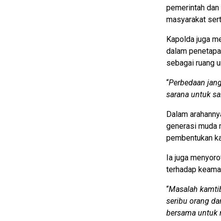
pemerintah dan
masyarakat ser
Kapolda juga m
dalam penetapa
sebagai ruang u
“
Perbedaan janga
sarana untuk s
Dalam arahanny
generasi muda m
pembentukan kar
Ia juga menyoro
terhadap keama
“
Masalah kamtib
seribu orang da
bersama untuk