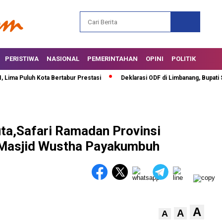
PERISTIWA
NASIONAL
PEMERINTAHAN
OPINI
POLITIK
uluh Kota Bertabur Prestasi
Deklarasi ODF di Limbanang, Bupati Safar
ta,Safari Ramadan Provinsi
 Masjid Wustha Payakumbuh
A
A
A