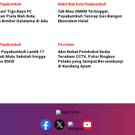
a Payakumbuh
Wakil Wali Kota Payakumbuh
nas! Tigo Kayo FC
Tak Mau UMKM Tertinggal,
n Piala Wali Kota,
Payakumbuh Tancap Gas Bangun
 Bimbel Galatama di Adu
Ekosistem Halal
a Payakumbuh
Peristiwa
a Payakumbuh Lantik 17
Aksi Nekat Pembobol Kedai
oti Mutu Sekolah hingga
Terekam CCTV, Polisi Ringkus
an RSUD
Pelaku yang Sempat Bersembunyi
di Kandang Ayam