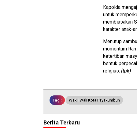
Kapolda mengaj
untuk memperkua
membiasakan Su
karakter anak-a
Menutup sambut
momentum Rama
ketertiban masy
bentuk perpecah
religius.
(tpk)
Tag :
Wakil Wali Kota Payakumbuh
Berita Terbaru