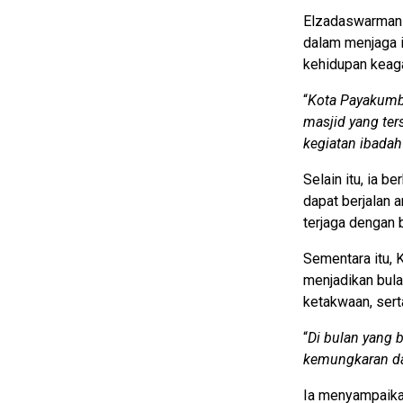
Elzadaswarman
dalam menjaga i
kehidupan keag
“
Kota Payakumbu
masjid yang ter
kegiatan ibada
Selain itu, ia 
dapat berjalan a
terjaga dengan b
Sementara itu, 
menjadikan bul
ketakwaan, ser
“
Di bulan yang 
kemungkaran d
Ia menyampaika