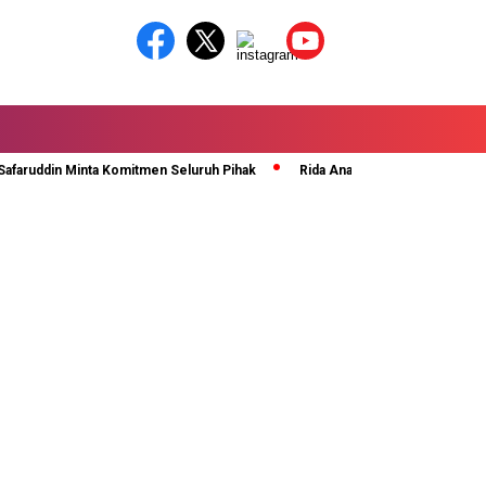
uddin Minta Komitmen Seluruh Pihak
Rida Ananda Di Kukuhkan Sebagai Se