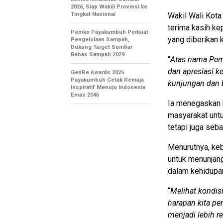
2026, Siap Wakili Provinsi ke
Tingkat Nasional
Wakil Wali Kot
terima kasih ke
Pemko Payakumbuh Perkuat
yang diberikan
Pengelolaan Sampah,
Dukung Target Sumbar
Bebas Sampah 2029
“
Atas nama Pem
dan apresiasi k
GenRe Awards 2026
Payakumbuh Cetak Remaja
kunjungan dan 
Inspiratif Menuju Indonesia
Emas 2045
Ia menegaskan 
masyarakat unt
tetapi juga seb
Menurutnya, keb
untuk menunjang
dalam kehidupan
“
Melihat kondi
harapan kita pe
menjadi lebih r