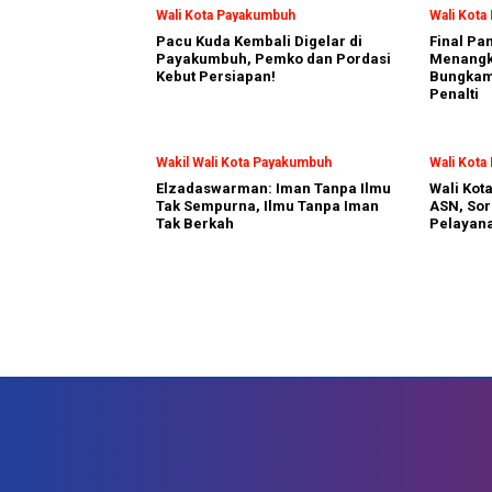
Wali Kota Payakumbuh
Wali Kot
Pacu Kuda Kembali Digelar di
Final Pa
Payakumbuh, Pemko dan Pordasi
Menangka
Kebut Persiapan!
Bungkam
Penalti
Wakil Wali Kota Payakumbuh
Wali Kot
Elzadaswarman: Iman Tanpa Ilmu
Wali Kot
Tak Sempurna, Ilmu Tanpa Iman
ASN, Sor
Tak Berkah
Pelayan