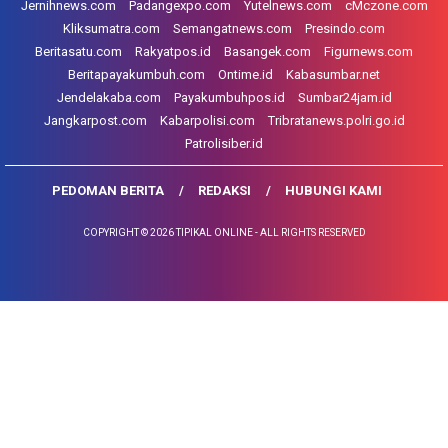
Jernihnews.com
Padangexpo.com
Yutelnews.com
cMczone.com
Kliksumatra.com
Semangatnews.com
Presindo.com
Beritasatu.com
Rakyatpos.id
Basangek.com
Figurnews.com
Beritapayakumbuh.com
Ontime.id
Kabasumbar.net
Jendelakaba.com
Payakumbuhpos.id
Sumbar24jam.id
Jangkarpost.com
Kabarpolisi.com
Tribratanews.polri.go.id
Patrolisiber.id
PEDOMAN BERITA
REDAKSI
HUBUNGI KAMI
COPYRIGHT © 2026 TIPIKAL ONLINE - ALL RIGHTS RESERVED