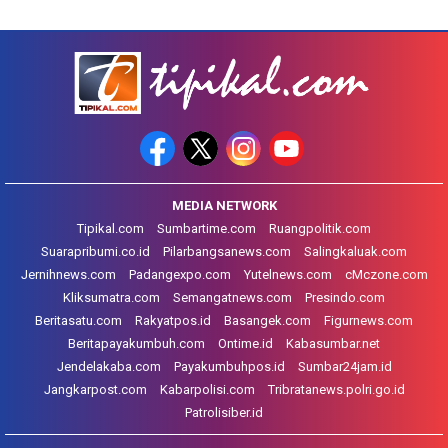
MEDIA NETWORK
Tipikal.com
Sumbartime.com
Ruangpolitik.com
Suarapribumi.co.id
Pilarbangsanews.com
Salingkaluak.com
Jernihnews.com
Padangexpo.com
Yutelnews.com
cMczone.com
Kliksumatra.com
Semangatnews.com
Presindo.com
Beritasatu.com
Rakyatpos.id
Basangek.com
Figurnews.com
Beritapayakumbuh.com
Ontime.id
Kabasumbar.net
Jendelakaba.com
Payakumbuhpos.id
Sumbar24jam.id
Jangkarpost.com
Kabarpolisi.com
Tribratanews.polri.go.id
Patrolisiber.id