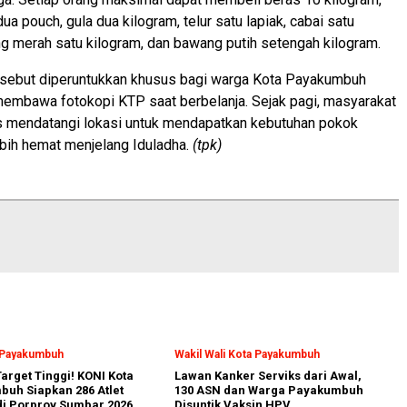
a pouch, gula dua kilogram, telur satu lapiak, cabai satu
g merah satu kilogram, dan bawang putih setengah kilogram.
rsebut diperuntukkan khusus bagi warga Kota Payakumbuh
embawa fotokopi KTP saat berbelanja. Sejak pagi, masyarakat
s mendatangi lokasi untuk mendapatkan kebutuhan pokok
bih hemat menjelang Iduladha.
(tpk)
a Payakumbuh
Wakil Wali Kota Payakumbuh
arget Tinggi! KONI Kota
Lawan Kanker Serviks dari Awal,
uh Siapkan 286 Atlet
130 ASN dan Warga Payakumbuh
i Porprov Sumbar 2026
Disuntik Vaksin HPV