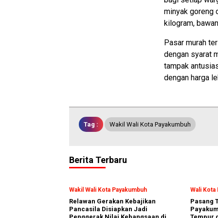
minyak goreng du
kilogram, bawan
Pasar murah te
dengan syarat m
tampak antusia
dengan harga le
Tag :
Wakil Wali Kota Payakumbuh
Berita Terbaru
Wakil Wali Kota Payakumbuh
Wali Kot
Relawan Gerakan Kebajikan
Pasang T
Pancasila Disiapkan Jadi
Payakumb
Penggerak Nilai Kebangsaan di
Tempur d