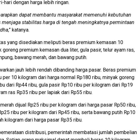
-hari dengan harga lebih ringan.
diharapkan dapat membantu masyarakat memenuhi kebutuhan
 menjaga stabilitas harga di tengah meningkatnya permintaan
adha
,” katanya.
as yang disediakan meliputi beras premium kemasan 10
k goreng premium kemasan dua liter, gula pasir, telur ayam ras,
mpung, bawang merah, dan bawang putih.
warkan jauh lebih rendah dibanding harga pasar. Beras premium
bu per 10 kilogram dari harga normal Rp180 ribu, minyak goreng
ibu dari Rp44 ribu, gula pasir Rp10 ribu per kilogram dari Rp19
ayam ras Rp35 ribu per lapiak dari Rp55 ribu.
i merah dijual Rp25 ribu per kilogram dari harga pasar Rp50 ribu,
25 ribu per kilogram dari Rp45 ribu, serta bawang putih Rp10
ah kilogram dari harga pasar Rp35 ribu.
pemerataan distribusi, pemerintah membatasi jumlah pembelian
ga. Setiap orang maksimal dapat membeli beras 10 kilogram,