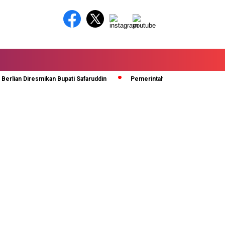
n Diresmikan Bupati Safaruddin
Pemerintah Kabupaten Lima Puluh Kot