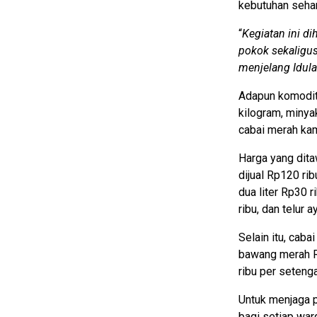
kebutuhan sehari
“
Kegiatan ini 
pokok sekaligus
menjelang Idul
Adapun komodit
kilogram, minya
cabai merah ka
Harga yang dita
dijual Rp120 ri
dua liter Rp30 r
ribu, dan telur 
Selain itu, caba
bawang merah Rp
ribu per seteng
Untuk menjaga 
bagi setiap war