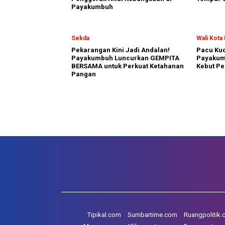
Payakumbuh
Sekda
Wali Kot
Pekarangan Kini Jadi Andalan!
Pacu Kud
Payakumbuh Luncurkan GEMPITA
Payakum
BERSAMA untuk Perkuat Ketahanan
Kebut Pe
Pangan
Tipikal.com
Sumbartime.com
Ruangpolitik