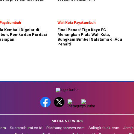
a Payakumbuh
Wali Kota Payakumbuh
a Kembali Digelar di
Final Panas! Tigo Kayo FC
buh, Pemko dan Pordasi
Menangkan Piala Wali Kota,
rsiapan!
Bungkam Bimbel Galatama di Adu
Penalti
MEDIA NETWORK
.com
Suarapribumi.co.id
Pilarbangsanews.com
Salingkaluak.com
Jerni