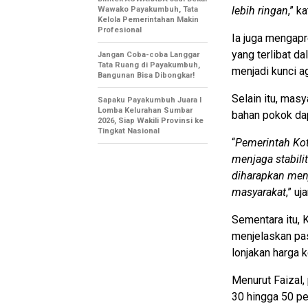
lebih ringan
,” k
Wawako Payakumbuh, Tata
Kelola Pemerintahan Makin
Profesional
Ia juga mengapr
yang terlibat d
Jangan Coba-coba Langgar
Tata Ruang di Payakumbuh,
menjadi kunci a
Bangunan Bisa Dibongkar!
Selain itu, mas
Sapaku Payakumbuh Juara I
Lomba Kelurahan Sumbar
bahan pokok dap
2026, Siap Wakili Provinsi ke
Tingkat Nasional
“
Pemerintah Ko
menjaga stabili
diharapkan menj
masyarakat
,” uj
Sementara itu, 
menjelaskan pa
lonjakan harga 
Menurut Faizal,
30 hingga 50 pe