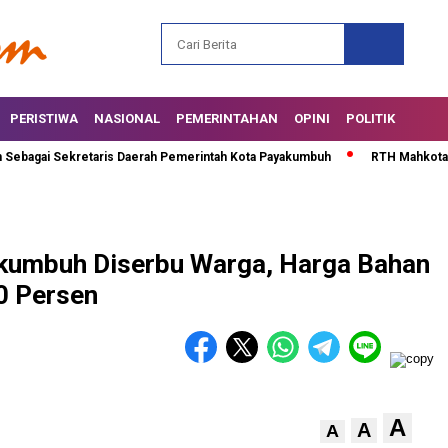
PERISTIWA
NASIONAL
PEMERINTAHAN
OPINI
POLITIK
gai Sekretaris Daerah Pemerintah Kota Payakumbuh
RTH Mahkota Berlia
kumbuh Diserbu Warga, Harga Bahan
0 Persen
A
A
A