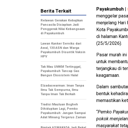
Payakumbuh
|
Berita Terkait
menggelar pasar
Relawan Gerakan Kebajikan
menjelang Hari 
Pancasila Disiapkan Jadi
Kota Payakumbu
Penggerak Nilai Kebangsaan
di Payakumbuh
di halaman Kan
(25/5/2026).
Lawan Kanker Serviks dari
Awal, 130 ASN dan Warga
Payakumbuh Disuntik Vaksin
Pasar murah ini
HPV
untuk membantu
Tak Mau UMKM Tertinggal,
terjangkau di t
Payakumbuh Tancap Gas
keagamaan.
Bangun Ekosistem Halal
Elzadaswarman: Iman Tanpa
Dalam sambutan
Ilmu Tak Sempurna, Ilmu
bentuk kehadira
Tanpa Iman Tak Berkah
memastikan kete
Tradisi Mauluan Bogheh
Dihidupkan Lagi, Pemko
“
Pemko Payaku
Payakumbuh: Jangan Sampai
Adat Minang Tergerus Zaman
pokok menjelang
masyarakat teta
Bimtek ASWAKADA Jadi Bekal