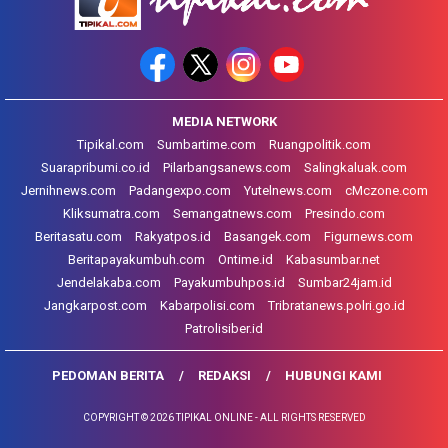
MEDIA NETWORK
Tipikal.com
Sumbartime.com
Ruangpolitik.com
Suarapribumi.co.id
Pilarbangsanews.com
Salingkaluak.com
Jernihnews.com
Padangexpo.com
Yutelnews.com
cMczone.com
Kliksumatra.com
Semangatnews.com
Presindo.com
Beritasatu.com
Rakyatpos.id
Basangek.com
Figurnews.com
Beritapayakumbuh.com
Ontime.id
Kabasumbar.net
Jendelakaba.com
Payakumbuhpos.id
Sumbar24jam.id
Jangkarpost.com
Kabarpolisi.com
Tribratanews.polri.go.id
Patrolisiber.id
PEDOMAN BERITA
REDAKSI
HUBUNGI KAMI
COPYRIGHT © 2026 TIPIKAL ONLINE - ALL RIGHTS RESERVED