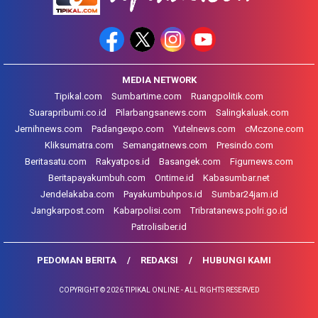
MEDIA NETWORK
Tipikal.com
Sumbartime.com
Ruangpolitik.com
Suarapribumi.co.id
Pilarbangsanews.com
Salingkaluak.com
Jernihnews.com
Padangexpo.com
Yutelnews.com
cMczone.com
Kliksumatra.com
Semangatnews.com
Presindo.com
Beritasatu.com
Rakyatpos.id
Basangek.com
Figurnews.com
Beritapayakumbuh.com
Ontime.id
Kabasumbar.net
Jendelakaba.com
Payakumbuhpos.id
Sumbar24jam.id
Jangkarpost.com
Kabarpolisi.com
Tribratanews.polri.go.id
Patrolisiber.id
PEDOMAN BERITA
REDAKSI
HUBUNGI KAMI
COPYRIGHT © 2026 TIPIKAL ONLINE - ALL RIGHTS RESERVED