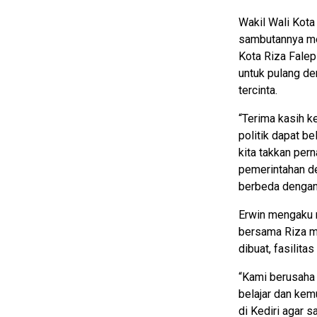
Wakil Wali Kota
sambutannya me
Kota Riza Falep
untuk pulang d
tercinta.
“Terima kasih k
politik dapat b
kita takkan pern
pemerintahan de
berbeda dengan 
Erwin mengaku m
bersama Riza me
dibuat, fasilit
“Kami berusaha 
belajar dan kem
di Kediri agar s