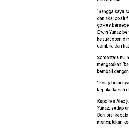
“Bangga saya s
dan aksi positi
gowes berseped
Erwin Yunaz be
kesuksesan dim
gembira dan hat
Sementara itu, 
mengatakan “
ba
kembali dengan 
“Pengabdiannya 
kepala daerah di
Kapolres Alex 
Yunaz, setiap u
Dari sisi kepal
menciptakan kea