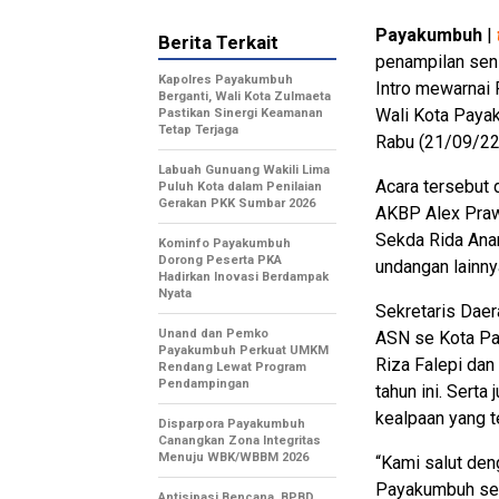
Payakumbuh
|
Berita Terkait
penampilan seni
Kapolres Payakumbuh
Intro mewarnai
Berganti, Wali Kota Zulmaeta
Wali Kota Payak
Pastikan Sinergi Keamanan
Tetap Terjaga
Rabu (21/09/22
Labuah Gunuang Wakili Lima
Acara tersebut
Puluh Kota dalam Penilaian
Gerakan PKK Sumbar 2026
AKBP Alex Praw
Sekda Rida An
Kominfo Payakumbuh
Dorong Peserta PKA
undangan lainny
Hadirkan Inovasi Berdampak
Nyata
Sekretaris Dae
Unand dan Pemko
ASN se Kota Pa
Payakumbuh Perkuat UMKM
Riza Falepi da
Rendang Lewat Program
Pendampingan
tahun ini. Sert
kealpaan yang te
Disparpora Payakumbuh
Canangkan Zona Integritas
Menuju WBK/WBBM 2026
“Kami salut de
Payakumbuh seb
Antisipasi Bencana, BPBD