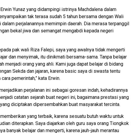
 Erwin Yunaz yang didampingi istrinya Machdalena dalam
nyampaikan tak terasa sudah 5 tahun bersama dengan Wali
i dalam perjalanannya memimpin daerah. Dia merasa terpanggil
engan bekal jiwa dan semangat mengabdi kepada negeri
epada pak wali Riza Falepi, saya yang awalnya tidak mengerti
elajar dan menyimak, itu dinikmati bersama-sama. Tanpa belajar
ah menjadi orang yang ahli. Kami juga dapat belajar di bidang
ngan Sekda dan jajaran, karena basic saya di swasta tentu
cara pemerintah,” kata Erwin.
enjadikan perjalanan ini sebagai goresan indah, kehadirannya
njadi catatan sejarah buat negeri ini, bagaimana prestasi yang
as yang diciptakan dipersembahkan buat masyarakat tercinta.
memberikan yang terbaik, karena sesuatu butuh waktu untuk
udian diterapkan. Saya diajarkan oleh guru saya orang Tiongkok
aya banyak belajar dan mengerti, karena jauh-jauh merantau