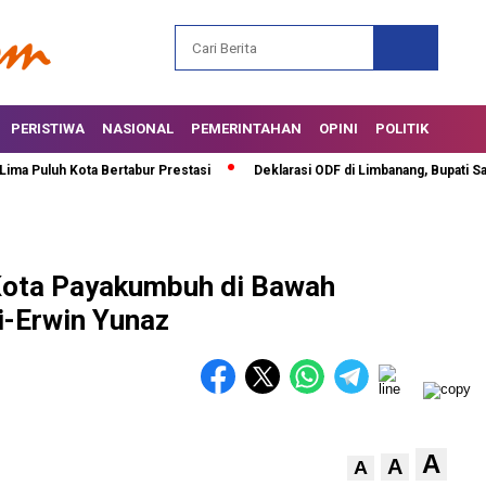
PERISTIWA
NASIONAL
PEMERINTAHAN
OPINI
POLITIK
uh Kota Bertabur Prestasi
Deklarasi ODF di Limbanang, Bupati Safarudd
Kota Payakumbuh di Bawah
i-Erwin Yunaz
A
A
A