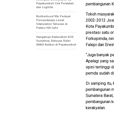
pembangunan Ko
Payakumbuh Cek Peralatan
dan Logistik
Tokoh masyarak
Brotherhood’90s Perkuat
2002-2012 Josr
Persaudaraan Lewat
Silaturahmi Tahunan di
Kota Payakumbuh
Palano Hill Cafe
prestasi satu o
Hangatnya Silaturahmi XOS
Forkopimda, ni
Sumatera, Ratusan Rider
Falepi dan Erwi
XMAX Bukber di Payakumbuh
“Juga banyak p
Apalagi yang sa
opini tertinggi
pemda sudah dik
Di samping itu, 
pembangunan ma
Sumatera Barat,
pembangunan ke
kerakyatan.