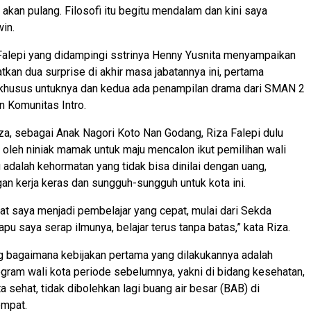
 akan pulang. Filosofi itu begitu mendalam dan kini saya
win.
Falepi yang didampingi sstrinya Henny Yusnita menyampaikan
tkan dua surprise di akhir masa jabatannya ini, pertama
 khusus untuknya dan kedua ada penampilan drama dari SMAN 2
 Komunitas Intro.
iza, sebagai Anak Nagori Koto Nan Godang, Riza Falepi dulu
 oleh niniak mamak untuk maju mencalon ikut pemilihan wali
u adalah kehormatan yang tidak bisa dinilai dengan uang,
an kerja keras dan sungguh-sungguh untuk kota ini.
t saya menjadi pembelajar yang cepat, mulai dari Sekda
pu saya serap ilmunya, belajar terus tanpa batas,” kata Riza.
 bagaimana kebijakan pertama yang dilakukannya adalah
ram wali kota periode sebelumnya, yakni di bidang kesehatan,
 sehat, tidak dibolehkan lagi buang air besar (BAB) di
mpat.