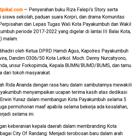
tipikal.com
— Penyerahan buku Riza Falepi’s Story serta
 siswa sekolah, paduan suara Korpri, dan drama Komunitas
 Perpisahan dan Lepas Tugas Wali Kota Payakumbuh dan Wakil
umbuh periode 2017-2022 yang digelar di lantai III Balai Kota,
) malam.
 dihadiri oleh Ketua DPRD Hamdi Agus, Kapolres Payakumbuh
ira, Dandim 0306/50 Kota Letkol. Moch. Denny Nurcahyono,
anda, unsur Forkopimda, Kepala BUMN/BUMD/BUMS, dan tamu
a dari tokoh masyarakat.
rah Rida Ananda dengan rasa haru dalam sambutannya mewakili
yakumbuh menyampaikan ucapan terima kasih atas dedikasi
n Erwin Yunaz dalam membangun Kota Payakumbuh selama 5
a juga permohonan maaf apabila selama bekerja ada kesalahan,
rjadi selama ini.
ngan keberanian kepala daerah dalam membranding Kota
agai City Of Randang. Menjadi terobosan baru dalam arah