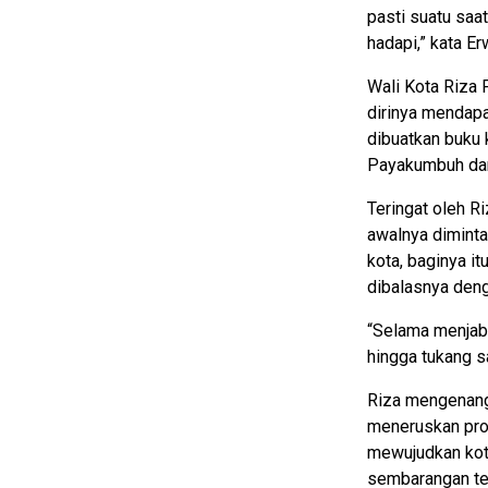
pasti suatu saat
hadapi,” kata Er
Wali Kota Riza 
dirinya mendapa
dibuatkan buku
Payakumbuh dan
Teringat oleh R
awalnya diminta
kota, baginya it
dibalasnya deng
“Selama menjaba
hingga tukang sa
Riza mengenang
meneruskan prog
mewujudkan kota
sembarangan te