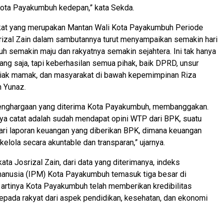
ta Payakumbuh kedepan,” kata Sekda.
at yang merupakan Mantan Wali Kota Payakumbuh Periode
izal Zain dalam sambutannya turut menyampaikan semakin hari
 semakin maju dan rakyatnya semakin sejahtera. Ini tak hanya
rang saja, tapi keberhasilan semua pihak, baik DPRD, unsur
niak mamak, dan masyarakat di bawah kepemimpinan Riza
n Yunaz.
enghargaan yang diterima Kota Payakumbuh, membanggakan.
ya catat adalah sudah mendapat opini WTP dari BPK, suatu
 dari laporan keuangan yang diberikan BPK, dimana keuangan
elola secara akuntable dan transparan,” ujarnya.
kata Josrizal Zain, dari data yang diterimanya, indeks
nusia (IPM) Kota Payakumbuh temasuk tiga besar di
 artinya Kota Payakumbuh telah memberikan kredibilitas
pada rakyat dari aspek pendidikan, kesehatan, dan ekonomi