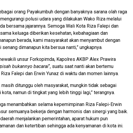
ebagai orang Payakumbuh dengan banyaknya sarana olah raga
f mengurangi polusi udara yang dilakukan Wako Riza melalui
a bersama jajarannya. Semoga Wali Kota Riza Falepi dan
rsama keluaga diberikan kesehatan, kebahagiaan dan
anapun berada, kami masyarakat akan menyambut dengan
i senang dimanapun kita bersua nanti,” ungkapnya.
mewakili unsur Forkopimda, Kapolres AKBP Alex Prawira
pisah bukannyo bacarai
“, suatu saat nanti akan bertemu
Riza Falepi dan Erwin Yunaz di waktu dan momen lainnya.
masih ditunggu oleh masyarakat, mungkin tidak sebagai
 kota, namun di tingkat yang lebih tinggi lagi,” terangnya.
juga menambahkan selama kepemimpinan Riza Falepi-Erwin
nsur semuanya bekerja dengan harmonis dan sinergi yang baik.
a daerah menjalankan pemerintahan, aparat hukum pun
manan dan ketertiban sehingga ada kenyamanan di kota ini.