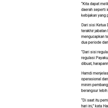
“Kita dapat mel
daerah seperti 
kebijakan yang p
Dari sisi Ketu
terakhir jabat
mengucapkan ter
dua periode dan
“Dari sisi reg
regulasi Payak
dibuat, harapann
Hamdi menjelask
operasional dan
minim pembangun
berangsur lebih
“Di saat itu p
hari ini,” kata H