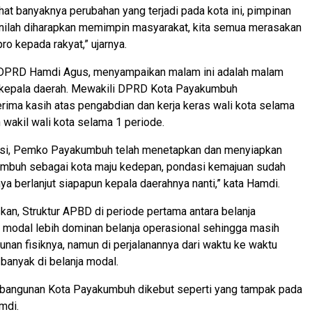
ihat banyaknya perubahan yang terjadi pada kota ini, pimpinan
inilah diharapkan memimpin masyarakat, kita semua merasakan
ro kepada rakyat,” ujarnya.
a DPRD Hamdi Agus, menyampaikan malam ini adalah malam
an kepala daerah. Mewakili DPRD Kota Payakumbuh
ima kasih atas pengabdian dan kerja keras wali kota selama
 wakil wali kota selama 1 periode.
ulasi, Pemko Payakumbuh telah menetapkan dan menyiapkan
umbuh sebagai kota maju kedepan, pondasi kemajuan sudah
ya berlanjut siapapun kepala daerahnya nanti,” kata Hamdi.
an, Struktur APBD di periode pertama antara belanja
 modal lebih dominan belanja operasional sehingga masih
an fisiknya, namun di perjalanannya dari waktu ke waktu
 banyak di belanja modal.
embangunan Kota Payakumbuh dikebut seperti yang tampak pada
amdi.