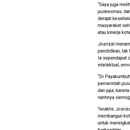
“Saya juga meli
puskesmas, dan 
derajat kesehata
masyarakat seh
atau kinerja kota
Josrizal mena
pendidikan, tak 
Ia sependapat 
intelektual, emo
“Di Payakumbuh 
pemerintah pusa
dan jujur, kare
nantinya semoga
Terakhir, Josr
membangun kota
untuk meningka
berkeadilan.