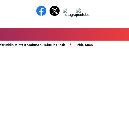
in Minta Komitmen Seluruh Pihak
Rida Ananda Di Kukuhkan Sebagai Sekr