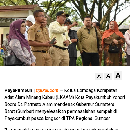
A
A
A
Payakumbuh
|
tipikal.com
— Ketua Lembaga Kerapatan
Adat Alam Minang Kabau (LKAAM) Kota Payakumbuh Yendri
Bodra Dt. Parmato Alam mendesak Gubernur Sumatera
Barat (Sumbar) menyelesaikan permasalahan sampah di
Payakumbuh pasca longsor di TPA Regional Sumbar.
“Iya, masalah sampah ini sudah sangat mengkhawatirkan