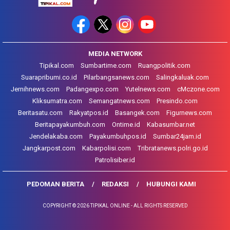
MEDIA NETWORK
Tipikal.com
Sumbartime.com
Ruangpolitik.com
Suarapribumi.co.id
Pilarbangsanews.com
Salingkaluak.com
Jernihnews.com
Padangexpo.com
Yutelnews.com
cMczone.com
Kliksumatra.com
Semangatnews.com
Presindo.com
Beritasatu.com
Rakyatpos.id
Basangek.com
Figurnews.com
Beritapayakumbuh.com
Ontime.id
Kabasumbar.net
Jendelakaba.com
Payakumbuhpos.id
Sumbar24jam.id
Jangkarpost.com
Kabarpolisi.com
Tribratanews.polri.go.id
Patrolisiber.id
PEDOMAN BERITA
REDAKSI
HUBUNGI KAMI
COPYRIGHT © 2026 TIPIKAL ONLINE - ALL RIGHTS RESERVED