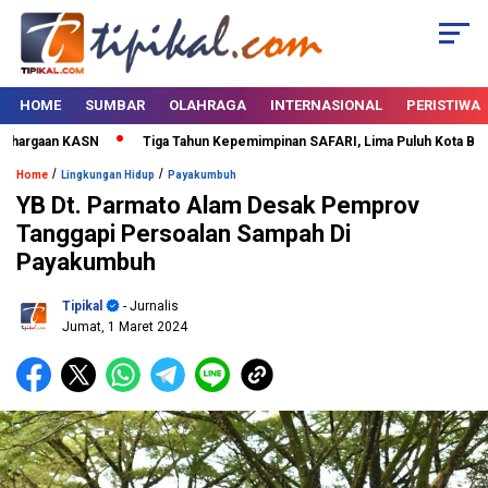
HOME
SUMBAR
OLAHRAGA
INTERNASIONAL
PERISTIWA
argaan KASN
Tiga Tahun Kepemimpinan SAFARI, Lima Puluh Kota Bertabu
/
/
Home
Lingkungan Hidup
Payakumbuh
YB Dt. Parmato Alam Desak Pemprov
Tanggapi Persoalan Sampah Di
Payakumbuh
Tipikal
- Jurnalis
Jumat, 1 Maret 2024