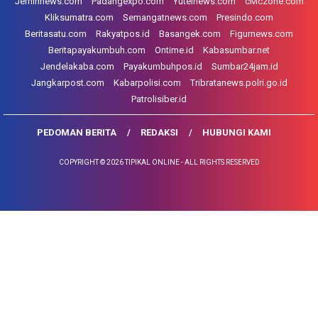
Jernihnews.com
Padangexpo.com
Yutelnews.com
cMczone.com
Kliksumatra.com
Semangatnews.com
Presindo.com
Beritasatu.com
Rakyatpos.id
Basangek.com
Figurnews.com
Beritapayakumbuh.com
Ontime.id
Kabasumbar.net
Jendelakaba.com
Payakumbuhpos.id
Sumbar24jam.id
Jangkarpost.com
Kabarpolisi.com
Tribratanews.polri.go.id
Patrolisiber.id
PEDOMAN BERITA
REDAKSI
HUBUNGI KAMI
COPYRIGHT © 2026 TIPIKAL ONLINE - ALL RIGHTS RESERVED