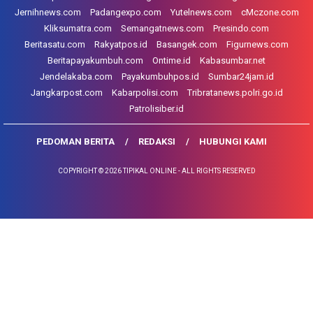
Jernihnews.com
Padangexpo.com
Yutelnews.com
cMczone.com
Kliksumatra.com
Semangatnews.com
Presindo.com
Beritasatu.com
Rakyatpos.id
Basangek.com
Figurnews.com
Beritapayakumbuh.com
Ontime.id
Kabasumbar.net
Jendelakaba.com
Payakumbuhpos.id
Sumbar24jam.id
Jangkarpost.com
Kabarpolisi.com
Tribratanews.polri.go.id
Patrolisiber.id
PEDOMAN BERITA
REDAKSI
HUBUNGI KAMI
COPYRIGHT © 2026 TIPIKAL ONLINE - ALL RIGHTS RESERVED