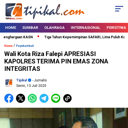
HOME
SUMBAR
OLAHRAGA
INTERNASIONAL
PERISTIWA
Penghargaan KASN
Tiga Tahun Kepemimpinan SAFARI, Lima Puluh Kota Be
/
Home
Payakumbuh
Wali Kota Riza Falepi APRESIASI
KAPOLRES TERIMA PIN EMAS ZONA
INTEGRITAS
Tipikal
- Jurnalis
Senin, 13 Juli 2020