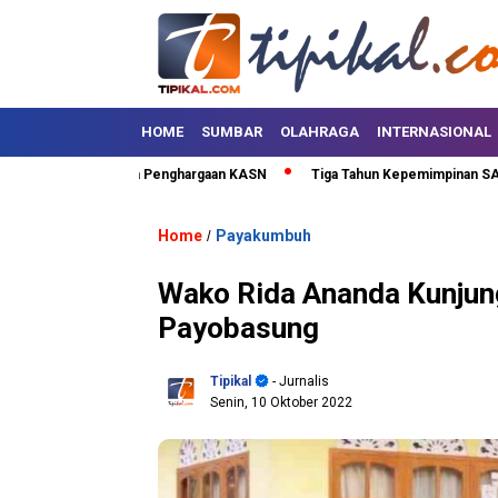
HOME
SUMBAR
OLAHRAGA
INTERNASIONAL
uh Kota Terima Penghargaan KASN
Tiga Tahun Kepemimpinan SAFARI, Lim
Home
Payakumbuh
/
Wako Rida Ananda Kunjun
Payobasung
Tipikal
- Jurnalis
Senin, 10 Oktober 2022