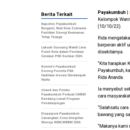
Payakumbuh
|
Berita Terkait
Kelompok Wanit
Kapolres Payakumbuh
(10/10/22).
Berganti, Wali Kota Zulmaeta
Pastikan Sinergi Keamanan
Tetap Terjaga
Rida mengatakan
berperan aktif
Labuah Gunuang Wakili Lima
disekitarnya.
Puluh Kota dalam Penilaian
Gerakan PKK Sumbar 2026
“Kita harapkan 
Kominfo Payakumbuh
Payakumbuh, ka
Dorong Peserta PKA
Hadirkan Inovasi Berdampak
Rida Ananda.
Nyata
Ia menyebut se
Unand dan Pemko
Payakumbuh Perkuat UMKM
cara masyaraka
Rendang Lewat Program
Pendampingan
“Salahsatu car
Disparpora Payakumbuh
bawang yang saat
Canangkan Zona Integritas
Menuju WBK/WBBM 2026
“Makanya kami 