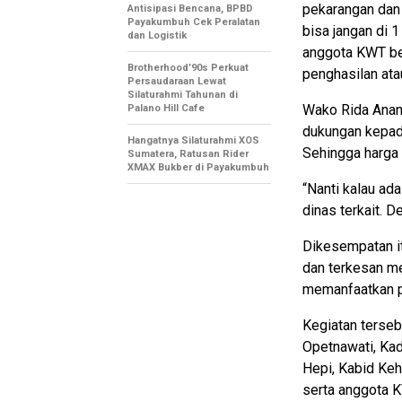
pekarangan dan 
Antisipasi Bencana, BPBD
Payakumbuh Cek Peralatan
bisa jangan di 1
dan Logistik
anggota KWT be
Brotherhood’90s Perkuat
penghasilan ata
Persaudaraan Lewat
Silaturahmi Tahunan di
Wako Rida Anan
Palano Hill Cafe
dukungan kepada
Hangatnya Silaturahmi XOS
Sehingga harga 
Sumatera, Ratusan Rider
XMAX Bukber di Payakumbuh
“Nanti kalau ad
dinas terkait. 
Dikesempatan it
dan terkesan m
memanfaatkan p
Kegiatan terse
Opetnawati, Ka
Hepi, Kabid Ke
serta anggota 