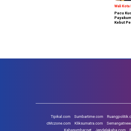
Wali Kot
Pacu Kud
Payakum
Kebut Pe
Tipikal.com
Sumbartime.com
Ruangpolitik
cMczone.com
Kliksumatra.com
Semangatnew
Kabasumbar.net
Jendelakaba.com