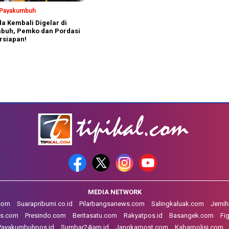
a Payakumbuh
a Kembali Digelar di
buh, Pemko dan Pordasi
rsiapan!
MEDIA NETWORK
.com
Suarapribumi.co.id
Pilarbangsanews.com
Salingkaluak.com
Jerni
s.com
Presindo.com
Beritasatu.com
Rakyatpos.id
Basangek.com
Fi
Payakumbuhpos.id
Sumbar24jam.id
Jangkarpost.com
Kabarpolisi.com