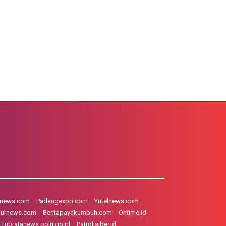
hnews.com
Padangexpo.com
Yutelnews.com
gurnews.com
Beritapayakumbuh.com
Ontime.id
Tribratanews.polri.go.id
Patrolisiber.id