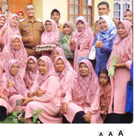
A
A
A