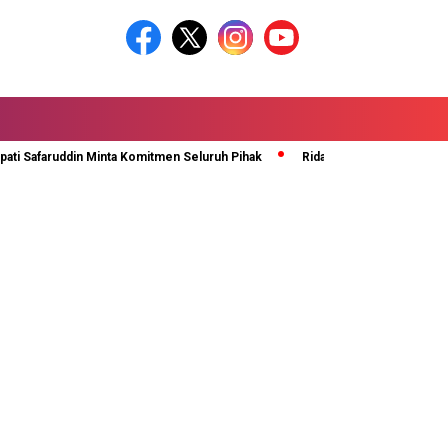
faruddin Minta Komitmen Seluruh Pihak
Rida Ananda Di Kukuhkan Sebagai