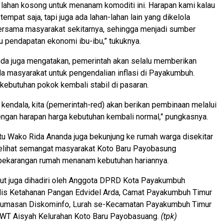
lahan kosong untuk menanam komoditi ini. Harapan kami kalau
 tempat saja, tapi juga ada lahan-lahan lain yang dikelola
rsama masyarakat sekitarnya, sehingga menjadi sumber
u pendapatan ekonomi ibu-ibu,” tukuknya.
da juga mengatakan, pemerintah akan selalu memberikan
 masyarakat untuk pengendalian inflasi di Payakumbuh.
kebutuhan pokok kembali stabil di pasaran.
a kendala, kita (pemerintah-red) akan berikan pembinaan melalui
Dengan harapan harga kebutuhan kembali normal,” pungkasnya.
u Wako Rida Ananda juga bekunjung ke rumah warga disekitar
elihat semangat masyarakat Koto Baru Payobasung
ekarangan rumah menanam kebutuhan hariannya.
but juga dihadiri oleh Anggota DPRD Kota Payakumbuh
dis Ketahanan Pangan Edvidel Arda, Camat Payakumbuh Timur
humasan Diskominfo, Lurah se-Kecamatan Payakumbuh Timur
KWT Aisyah Kelurahan Koto Baru Payobasuang.
(tpk)