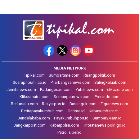
MEDIA NETWORK
Tipikal.com
Sumbartime.com
Ruangpolitik.com
Suarapribumi.co.id
Pilarbangsanews.com
Salingkaluak.com
Jernihnews.com
Padangexpo.com
Yutelnews.com
cMczone.com
Kliksumatra.com
Semangatnews.com
Presindo.com
Beritasatu.com
Rakyatpos.id
Basangek.com
Figurnews.com
Beritapayakumbuh.com
Ontime.id
Kabasumbar.net
Jendelakaba.com
Payakumbuhpos.id
Sumbar24jam.id
Jangkarpost.com
Kabarpolisi.com
Tribratanews.polri.go.id
Patrolisiber.id