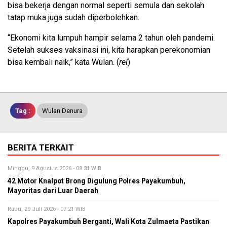
bisa bekerja dengan normal seperti semula dan sekolah
tatap muka juga sudah diperbolehkan.
“Ekonomi kita lumpuh hampir selama 2 tahun oleh pandemi.
Setelah sukses vaksinasi ini, kita harapkan perekonomian
bisa kembali naik,” kata Wulan. (
rel
)
Tag :
Wulan Denura
BERITA TERKAIT
Minggu, 9 Agustus 2026 - 08:31 WIB
42 Motor Knalpot Brong Digulung Polres Payakumbuh,
Mayoritas dari Luar Daerah
Rabu, 29 Juli 2026 - 07:21 WIB
Kapolres Payakumbuh Berganti, Wali Kota Zulmaeta Pastikan