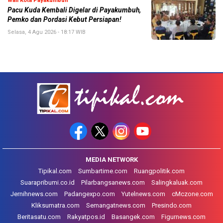
Wali Kota Payakumbuh
Pacu Kuda Kembali Digelar di Payakumbuh,
Pemko dan Pordasi Kebut Persiapan!
Selasa, 4 Agu 2026 - 18:17 WIB
MEDIA NETWORK
Tipikal.com
Sumbartime.com
Ruangpolitik.com
Suarapribumi.co.id
Pilarbangsanews.com
Salingkaluak.com
Jernihnews.com
Padangexpo.com
Yutelnews.com
cMczone.com
Kliksumatra.com
Semangatnews.com
Presindo.com
Beritasatu.com
Rakyatpos.id
Basangek.com
Figurnews.com