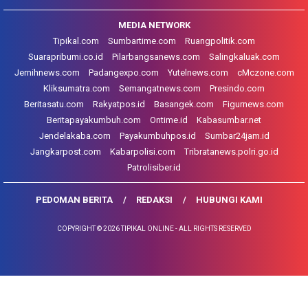
MEDIA NETWORK
Tipikal.com
Sumbartime.com
Ruangpolitik.com
Suarapribumi.co.id
Pilarbangsanews.com
Salingkaluak.com
Jernihnews.com
Padangexpo.com
Yutelnews.com
cMczone.com
Kliksumatra.com
Semangatnews.com
Presindo.com
Beritasatu.com
Rakyatpos.id
Basangek.com
Figurnews.com
Beritapayakumbuh.com
Ontime.id
Kabasumbar.net
Jendelakaba.com
Payakumbuhpos.id
Sumbar24jam.id
Jangkarpost.com
Kabarpolisi.com
Tribratanews.polri.go.id
Patrolisiber.id
PEDOMAN BERITA
REDAKSI
HUBUNGI KAMI
COPYRIGHT © 2026 TIPIKAL ONLINE - ALL RIGHTS RESERVED