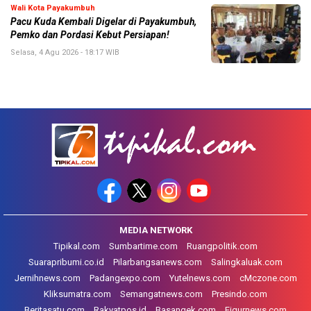
Wali Kota Payakumbuh
Pacu Kuda Kembali Digelar di Payakumbuh,
Pemko dan Pordasi Kebut Persiapan!
Selasa, 4 Agu 2026 - 18:17 WIB
MEDIA NETWORK
Tipikal.com
Sumbartime.com
Ruangpolitik.com
Suarapribumi.co.id
Pilarbangsanews.com
Salingkaluak.com
Jernihnews.com
Padangexpo.com
Yutelnews.com
cMczone.com
Kliksumatra.com
Semangatnews.com
Presindo.com
Beritasatu.com
Rakyatpos.id
Basangek.com
Figurnews.com