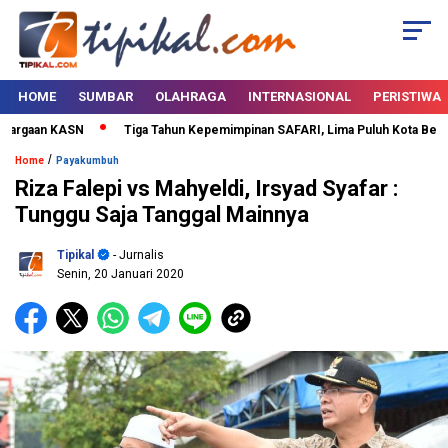
HOME
SUMBAR
OLAHRAGA
INTERNASIONAL
PERISTIWA
rgaan KASN
Tiga Tahun Kepemimpinan SAFARI, Lima Puluh Kota Bertabur
/
Home
Payakumbuh
Riza Falepi vs Mahyeldi, Irsyad Syafar :
Tunggu Saja Tanggal Mainnya
Tipikal
- Jurnalis
Senin, 20 Januari 2020