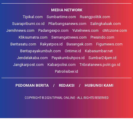
MEDIA NETWORK
Tipikal.com
Sumbartime.com
Ruangpolitik.com
Suarapribumi.co.id
Pilarbangsanews.com
Salingkaluak.com
Jernihnews.com
Padangexpo.com
Yutelnews.com
cMczone.com
Kliksumatra.com
Semangatnews.com
Presindo.com
Beritasatu.com
Rakyatpos.id
Basangek.com
Figurnews.com
Beritapayakumbuh.com
Ontime.id
Kabasumbar.net
Jendelakaba.com
Payakumbuhpos.id
Sumbar24jam.id
Jangkarpost.com
Kabarpolisi.com
Tribratanews.polri.go.id
Patrolisiber.id
PEDOMAN BERITA
REDAKSI
HUBUNGI KAMI
COPYRIGHT © 2026 TIPIKAL ONLINE - ALL RIGHTS RESERVED