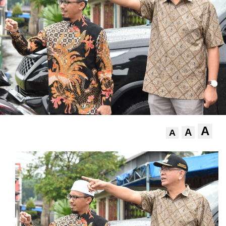
A
A
A