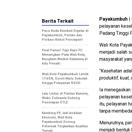
Payakumbuh
|
Berita Terkait
pelayanan kese
Pacu Kuda Kembali Digelar di
Padang Tinggi P
Payakumbuh, Pemko dan
Pordasi Kebut Persiapan!
Wali Kota Paya
Final Panas! Tigo Kayo FC
menjadi salah s
Menangkan Piala Wali Kota,
masyarakat yang 
Bungkam Bimbel Galatama di
Adu Penalti
“
Kesehatan ada
Wali Kota Payakumbuh Lantik
produktif, kuat,
17 ASN, Soroti Mutu Sekolah
hingga Pelayanan RSUD
Ia menegaskan 
Lalu Lintas di Pantau Kamera,
pelayanan kese
Wako Zulmaeta Dukung
Penerapan ETLE
itu, pelayanan h
tanpa membedak
Kambing PE Jadi Andalan
Ekonomi, Wali Kota
Payakumbuh Dorong
Menurutnya, pe
Peternak Tingkatkan Kualitas
menjadi bentuk
Ternak