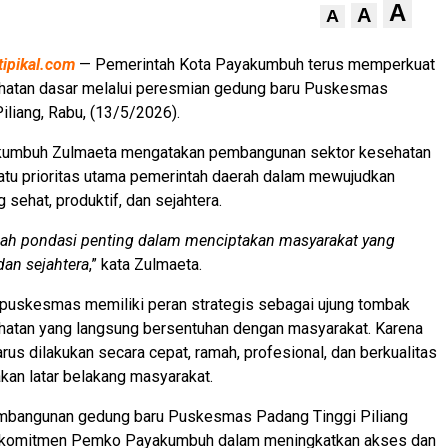
A
A
A
tipikal.com
— Pemerintah Kota Payakumbuh terus memperkuat
hatan dasar melalui peresmian gedung baru Puskesmas
iliang, Rabu, (13/5/2026).
kumbuh Zulmaeta mengatakan pembangunan sektor kesehatan
atu prioritas utama pemerintah daerah dalam mewujudkan
sehat, produktif, dan sejahtera.
lah pondasi penting dalam menciptakan masyarakat yang
 dan sejahtera
,” kata Zulmaeta.
puskesmas memiliki peran strategis sebagai ujung tombak
hatan yang langsung bersentuhan dengan masyarakat. Karena
arus dilakukan secara cepat, ramah, profesional, dan berkualitas
an latar belakang masyarakat.
mbangunan gedung baru Puskesmas Padang Tinggi Piliang
 komitmen Pemko Payakumbuh dalam meningkatkan akses dan