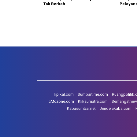
Tak Berkah
Pelayan
Tipikal.com
Sumbartime.com
Ruangpolitik
cMczone.com
Kliksumatra.com
Semangatnew
Kabasumbar.net
Jendelakaba.com