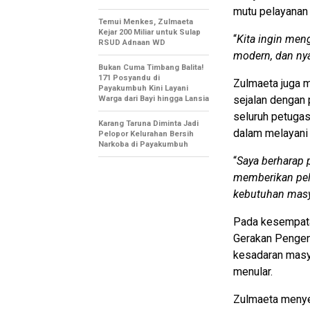
mutu pelayanan 
Temui Menkes, Zulmaeta
Kejar 200 Miliar untuk Sulap
“
Kita ingin men
RSUD Adnaan WD
modern, dan n
Bukan Cuma Timbang Balita!
171 Posyandu di
Zulmaeta juga 
Payakumbuh Kini Layani
sejalan dengan 
Warga dari Bayi hingga Lansia
seluruh petuga
Karang Taruna Diminta Jadi
dalam melayani
Pelopor Kelurahan Bersih
Narkoba di Payakumbuh
“
Saya berharap 
memberikan pel
kebutuhan masya
Pada kesempat
Gerakan Pengen
kesadaran masy
menular.
Zulmaeta menyeb