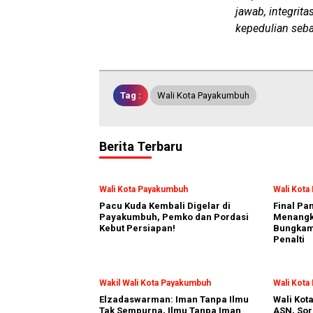
jawab, integrit
kepedulian seb
Tag :
Wali Kota Payakumbuh
Berita Terbaru
Wali Kota Payakumbuh
Wali Kot
Pacu Kuda Kembali Digelar di
Final Pa
Payakumbuh, Pemko dan Pordasi
Menangka
Kebut Persiapan!
Bungkam
Penalti
Wakil Wali Kota Payakumbuh
Wali Kot
Elzadaswarman: Iman Tanpa Ilmu
Wali Kot
Tak Sempurna, Ilmu Tanpa Iman
ASN, Sor