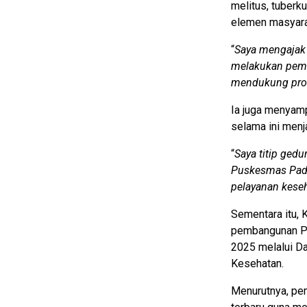
melitus, tuberk
elemen masyara
“
Saya mengajak 
melakukan peme
mendukung prog
Ia juga menyam
selama ini menj
“
Saya titip gedu
Puskesmas Pada
pelayanan keseh
Sementara itu, 
pembangunan Pu
2025 melalui D
Kesehatan.
Menurutnya, pe