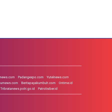
hnews.com
Padangexpo.com
Yutelnews.com
gurnews.com
Beritapayakumbuh.com
Ontime.id
Tribratanews.polri.go.id
Patrolisiber.id