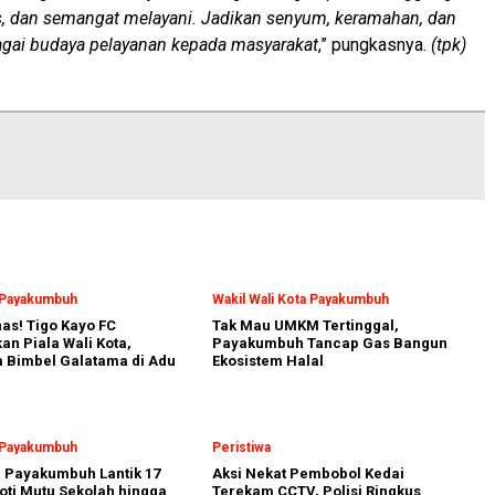
as, dan semangat melayani. Jadikan senyum, keramahan, dan
agai budaya pelayanan kepada masyarakat
,” pungkasnya.
(tpk)
a Payakumbuh
Wakil Wali Kota Payakumbuh
nas! Tigo Kayo FC
Tak Mau UMKM Tertinggal,
n Piala Wali Kota,
Payakumbuh Tancap Gas Bangun
 Bimbel Galatama di Adu
Ekosistem Halal
a Payakumbuh
Peristiwa
a Payakumbuh Lantik 17
Aksi Nekat Pembobol Kedai
oti Mutu Sekolah hingga
Terekam CCTV, Polisi Ringkus