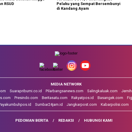
an RSUD
Pelaku yang Sempat Bersembunyi
di Kandang Ayam
MEDIA NETWORK
.com
Suarapribumi.co.id
Pilarbangsanews.com
Salingkaluak.com
Jerni
s.com
Presindo.com
Beritasatu.com
Rakyatpos.id
Basangek.com
Fi
Payakumbuhpos.id
Sumbar24jam.id
Jangkarpost.com
Kabarpolisi.com
PEDOMAN BERITA
REDAKSI
HUBUNGI KAMI