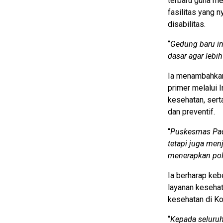
terbaru guna me
fasilitas yang 
disabilitas.
“
Gedung baru in
dasar agar lebih
Ia menambahkan
primer melalui I
kesehatan, sert
dan preventif.
“
Puskesmas Pada
tetapi juga me
menerapkan pol
Ia berharap ke
layanan keseha
kesehatan di K
“
Kepada seluruh