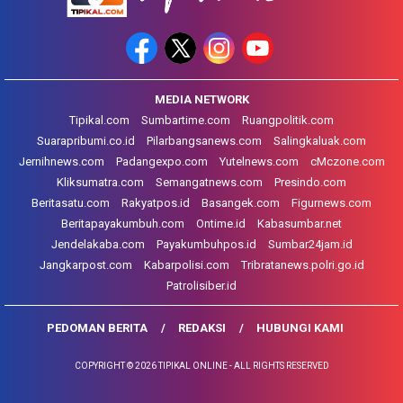
MEDIA NETWORK
Tipikal.com
Sumbartime.com
Ruangpolitik.com
Suarapribumi.co.id
Pilarbangsanews.com
Salingkaluak.com
Jernihnews.com
Padangexpo.com
Yutelnews.com
cMczone.com
Kliksumatra.com
Semangatnews.com
Presindo.com
Beritasatu.com
Rakyatpos.id
Basangek.com
Figurnews.com
Beritapayakumbuh.com
Ontime.id
Kabasumbar.net
Jendelakaba.com
Payakumbuhpos.id
Sumbar24jam.id
Jangkarpost.com
Kabarpolisi.com
Tribratanews.polri.go.id
Patrolisiber.id
PEDOMAN BERITA
REDAKSI
HUBUNGI KAMI
COPYRIGHT © 2026 TIPIKAL ONLINE - ALL RIGHTS RESERVED