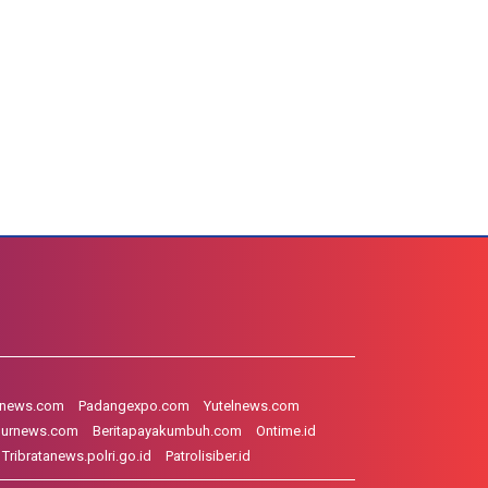
hnews.com
Padangexpo.com
Yutelnews.com
gurnews.com
Beritapayakumbuh.com
Ontime.id
Tribratanews.polri.go.id
Patrolisiber.id