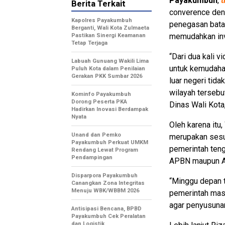
Payakumbuh
,
t
Berita Terkait
converence deng
Kapolres Payakumbuh
penegasan batas
Berganti, Wali Kota Zulmaeta
memudahkan inve
Pastikan Sinergi Keamanan
Tetap Terjaga
“Dari dua kali 
Labuah Gunuang Wakili Lima
untuk kemudahan
Puluh Kota dalam Penilaian
Gerakan PKK Sumbar 2026
luar negeri tida
wilayah terseb
Kominfo Payakumbuh
Dorong Peserta PKA
Dinas Wali Kota
Hadirkan Inovasi Berdampak
Nyata
Oleh karena itu
Unand dan Pemko
merupakan sesua
Payakumbuh Perkuat UMKM
pemerintah teng
Rendang Lewat Program
Pendampingan
APBN maupun 
Disparpora Payakumbuh
“Minggu depan t
Canangkan Zona Integritas
Menuju WBK/WBBM 2026
pemerintah masi
agar penyusunan
Antisipasi Bencana, BPBD
Payakumbuh Cek Peralatan
dan Logistik