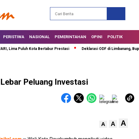
PERISTIWA
NASIONAL
PEMERINTAHAN
OPINI
POLITIK
ma Puluh Kota Bertabur Prestasi
Deklarasi ODF di Limbanang, Bupati S
ebar Peluang Investasi
A
A
A