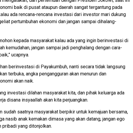
za mengatakan, dari pertemuan dengan Presiden Jokowi, saat ini
nomi baik di pusat ataupun daerah sangat tergantung pada
 kalau ada rencana-rencana investasi dari investor mari dukung
eliat pertumbuhan ekonomi dan jangan sampai dihalang-
 mohon kepada masyarakat kalau ada yang ingin berinvestasi di
ilah kemudahan, jangan sampai jadi penghalang dengan cara-
baik,” ucapnya.
an berinvestasi di Payakumbuh, nanti secara tidak langsung
akan terbuka, angka pengangguran akan menurun dan
onomi akan naik.
ang investasi dilahan masyarakat kita, dan pihak keluarga ada
rja disana insyaallah akan kita perjuangkan.
n sudah saatnya masyarakat berpikir untuk kemajuan bersama,
juga nasib anak kemakan dimasa yang akan datang, jangan ego
 pribadi yang ditonjolkan.