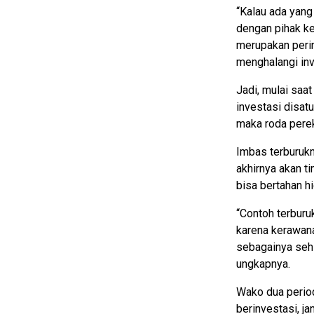
“Kalau ada yang
dengan pihak ke
merupakan perin
menghalangi inv
Jadi, mulai saa
investasi disat
maka roda perek
Imbas terburuk
akhirnya akan t
bisa bertahan h
“Contoh terburu
karena kerawana
sebagainya sehi
ungkapnya.
Wako dua period
berinvestasi, j