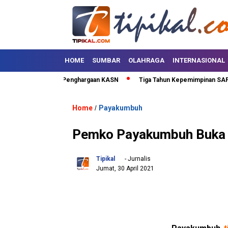
HOME
SUMBAR
OLAHRAGA
INTERNASIONAL
luh Kota Terima Penghargaan KASN
Tiga Tahun Kepemimpinan SAFARI, Li
Home
Payakumbuh
/
Pemko Payakumbuh Buka L
Tipikal
- Jurnalis
Jumat, 30 April 2021