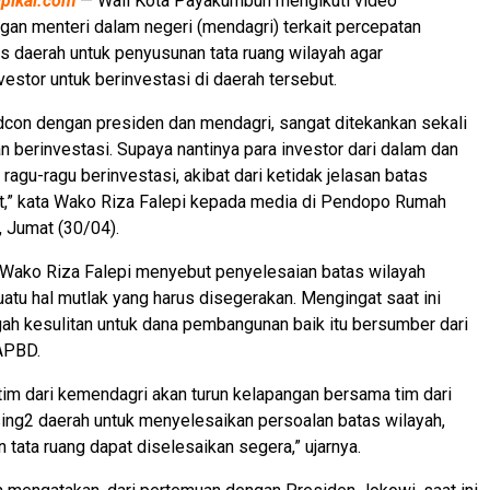
ipikal.com
— Wali Kota Payakumbuh mengikuti video
an menteri dalam negeri (mendagri) terkait percepatan
 daerah untuk penyusunan tata ruang wilayah agar
stor untuk berinvestasi di daerah tersebut.
vidcon dengan presiden dan mendagri, sangat ditekankan sekali
 berinvestasi. Supaya nantinya para investor dari dalam dan
k ragu-ragu berinvestasi, akibat dari ketidak jelasan batas
ut,” kata Wako Riza Falepi kepada media di Pendopo Rumah
, Jumat (30/04).
, Wako Riza Falepi menyebut penyelesaian batas wilayah
tu hal mutlak yang harus disegerakan. Mengingat saat ini
ah kesulitan untuk dana pembangunan baik itu bersumber dari
APBD.
im dari kemendagri akan turun kelapangan bersama tim dari
ng2 daerah untuk menyelesaikan persoalan batas wilayah,
 tata ruang dapat diselesaikan segera,” ujarnya.