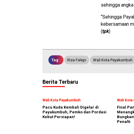
sehingga angka 
“Sehingga Paya
kebersamaan me
(
tpk
)
Tag :
Riza Falepi
Wali Kota Payakumbuh
Berita Terbaru
Wali Kota Payakumbuh
Wali Kot
Pacu Kuda Kembali Digelar di
Final Pa
Payakumbuh, Pemko dan Pordasi
Menangka
Kebut Persiapan!
Bungkam
Penalti