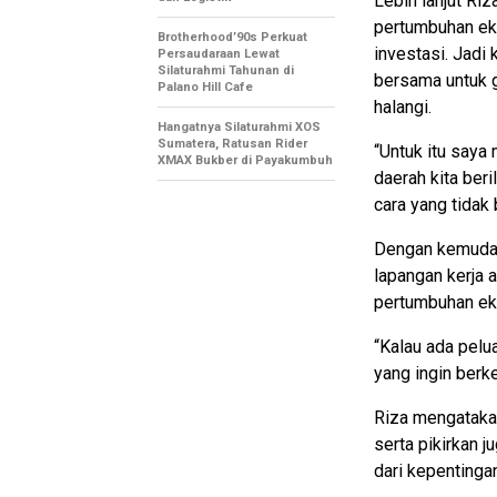
Lebih lanjut Ri
pertumbuhan eko
Brotherhood’90s Perkuat
investasi. Jadi
Persaudaraan Lewat
Silaturahmi Tahunan di
bersama untuk g
Palano Hill Cafe
halangi.
Hangatnya Silaturahmi XOS
Sumatera, Ratusan Rider
“Untuk itu saya
XMAX Bukber di Payakumbuh
daerah kita ber
cara yang tidak 
Dengan kemudah
lapangan kerja 
pertumbuhan ek
“Kalau ada pelu
yang ingin berke
Riza mengataka
serta pikirkan 
dari kepentingan