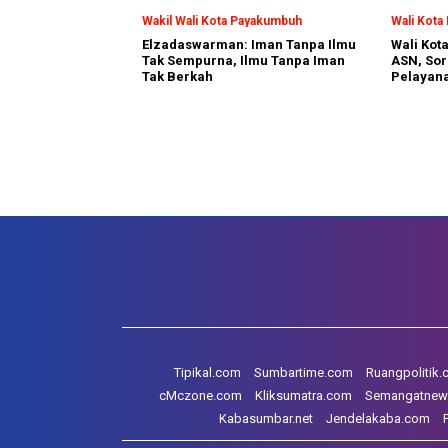
Wakil Wali Kota Payakumbuh
Wali Kot
Elzadaswarman: Iman Tanpa Ilmu
Wali Kot
Tak Sempurna, Ilmu Tanpa Iman
ASN, Sor
Tak Berkah
Pelayan
Tipikal.com
Sumbartime.com
Ruangpolitik
cMczone.com
Kliksumatra.com
Semangatnew
Kabasumbar.net
Jendelakaba.com