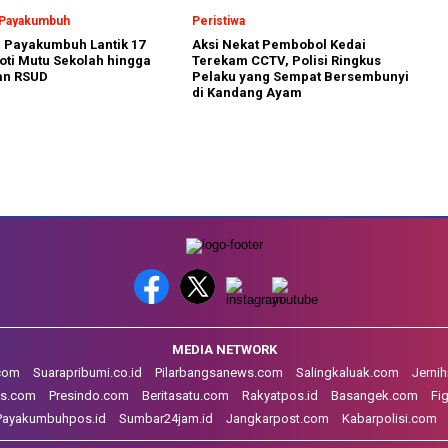
a Payakumbuh
Peristiwa
a Payakumbuh Lantik 17
Aksi Nekat Pembobol Kedai
oti Mutu Sekolah hingga
Terekam CCTV, Polisi Ringkus
an RSUD
Pelaku yang Sempat Bersembunyi
di Kandang Ayam
MEDIA NETWORK
.com
Suarapribumi.co.id
Pilarbangsanews.com
Salingkaluak.com
Jerni
s.com
Presindo.com
Beritasatu.com
Rakyatpos.id
Basangek.com
Fi
Payakumbuhpos.id
Sumbar24jam.id
Jangkarpost.com
Kabarpolisi.com