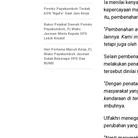
Ia menilai keny
Pemko Payakumbuh Tindak
kepercayaan ma
ASN ‘Ngafe’ Saat Jam Kerja
itu, pembenahan
Rakor Pejabat Daerah Pemko
“
Pembenahan awa
Payakumbuh, Pj Wako
Jasman Minta Kepala OPD
lainnya. Kami i
Lebih Kreatif
tetapi juga oleh
Hari Pertama Masuk Kerja, Pj
Wako Payakumbuh Jasman
Selain pembena
Sidak Beberapa OPD Dan
melakukan penat
BUMD
tersebut dinila
“
Dengan penataa
masyarakat yan
kendaraan di t
imbuhnya.
Ulfakhri meneg
perubahan yang 
“
Nanti masyarak