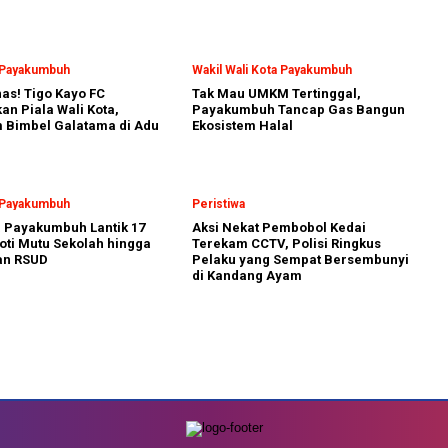
a Payakumbuh
Wakil Wali Kota Payakumbuh
nas! Tigo Kayo FC
Tak Mau UMKM Tertinggal,
n Piala Wali Kota,
Payakumbuh Tancap Gas Bangun
 Bimbel Galatama di Adu
Ekosistem Halal
a Payakumbuh
Peristiwa
a Payakumbuh Lantik 17
Aksi Nekat Pembobol Kedai
oti Mutu Sekolah hingga
Terekam CCTV, Polisi Ringkus
an RSUD
Pelaku yang Sempat Bersembunyi
di Kandang Ayam