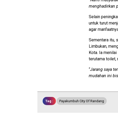
menghadirkan p
Selain peningk
untuk turut men
agar manfaatnya
Sementara itu, 
Limbukan, meng
Kota. Ia menilai
terutama toilet,
“
Jarang saya te
mudahan ini bis
Tag :
Payakumbuh City Of Randang