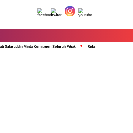
afaruddin Minta Komitmen Seluruh Pihak
Rida Ananda Di Kukuhkan Sebag