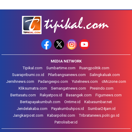
MEDIA NETWORK
Tipikal.com
Sumbartime.com
Ruangpolitik.com
Suarapribumi.co.id
Pilarbangsanews.com
Salingkaluak.com
Jernihnews.com
Padangexpo.com
Yutelnews.com
cMczone.com
Kliksumatra.com
Semangatnews.com
Presindo.com
Beritasatu.com
Rakyatpos.id
Basangek.com
Figurnews.com
Beritapayakumbuh.com
Ontime.id
Kabasumbar.net
Jendelakaba.com
Payakumbuhpos.id
Sumbar24jam.id
Jangkarpost.com
Kabarpolisi.com
Tribratanews.polri.go.id
Patrolisiber.id