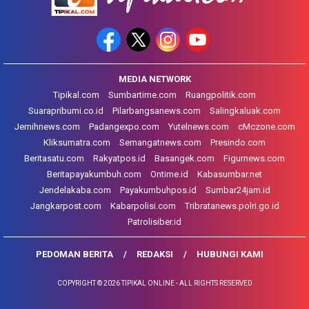
MEDIA NETWORK
Tipikal.com
Sumbartime.com
Ruangpolitik.com
Suarapribumi.co.id
Pilarbangsanews.com
Salingkaluak.com
Jernihnews.com
Padangexpo.com
Yutelnews.com
cMczone.com
Kliksumatra.com
Semangatnews.com
Presindo.com
Beritasatu.com
Rakyatpos.id
Basangek.com
Figurnews.com
Beritapayakumbuh.com
Ontime.id
Kabasumbar.net
Jendelakaba.com
Payakumbuhpos.id
Sumbar24jam.id
Jangkarpost.com
Kabarpolisi.com
Tribratanews.polri.go.id
Patrolisiber.id
PEDOMAN BERITA
REDAKSI
HUBUNGI KAMI
COPYRIGHT © 2026 TIPIKAL ONLINE - ALL RIGHTS RESERVED