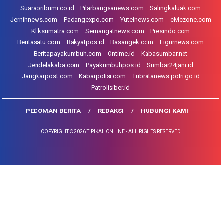
Suarapribumi.co.id
Pilarbangsanews.com
Salingkaluak.com
Jernihnews.com
Padangexpo.com
Yutelnews.com
cMczone.com
Kliksumatra.com
Semangatnews.com
Presindo.com
Beritasatu.com
Rakyatpos.id
Basangek.com
Figurnews.com
Beritapayakumbuh.com
Ontime.id
Kabasumbar.net
Jendelakaba.com
Payakumbuhpos.id
Sumbar24jam.id
Jangkarpost.com
Kabarpolisi.com
Tribratanews.polri.go.id
Patrolisiber.id
PEDOMAN BERITA
REDAKSI
HUBUNGI KAMI
COPYRIGHT © 2026 TIPIKAL ONLINE - ALL RIGHTS RESERVED