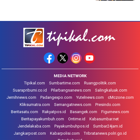
MEDIA NETWORK
Tipikal.com
Sumbartime.com
Ruangpolitik.com
Suarapribumi.co.id
Pilarbangsanews.com
Salingkaluak.com
Jernihnews.com
Padangexpo.com
Yutelnews.com
cMczone.com
Kliksumatra.com
Semangatnews.com
Presindo.com
Beritasatu.com
Rakyatpos.id
Basangek.com
Figurnews.com
Beritapayakumbuh.com
Ontime.id
Kabasumbar.net
Jendelakaba.com
Payakumbuhpos.id
Sumbar24jam.id
Jangkarpost.com
Kabarpolisi.com
Tribratanews.polri.go.id