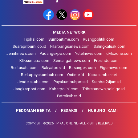
MEDIA NETWORK
Tipikal.com
Sumbartime.com
Ruangpolitik.com
Suarapribumi.co.id
Pilarbangsanews.com
Salingkaluak.com
Jernihnews.com
Padangexpo.com
Yutelnews.com
cMczone.com
Kliksumatra.com
Semangatnews.com
Presindo.com
Beritasatu.com
Rakyatpos.id
Basangek.com
Figurnews.com
Beritapayakumbuh.com
Ontime.id
Kabasumbar.net
Jendelakaba.com
Payakumbuhpos.id
Sumbar24jam.id
Jangkarpost.com
Kabarpolisi.com
Tribratanews.polri.go.id
Patrolisiber.id
PEDOMAN BERITA
REDAKSI
HUBUNGI KAMI
COPYRIGHT © 2026 TIPIKAL ONLINE - ALL RIGHTS RESERVED