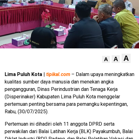
A
A
A
Lima Puluh Kota
|
tipikal.com
– Dalam upaya meningkatkan
kualitas sumber daya manusia dan menekan angka
pengangguran, Dinas Perindustrian dan Tenaga Kerja
(Disperinaker) Kabupaten Lima Puluh Kota menggelar
pertemuan penting bersama para pemangku kepentingan,
Rabu, (30/07/2025).
Pertemuan ini dihadiri oleh 11 anggota DPRD serta
perwakilan dari Balai Latihan Kerja (BLK) Payakumbuh, Balai
Diklat Industri (BDI) Padang, dan Balai Pelatihan Vokasi dan