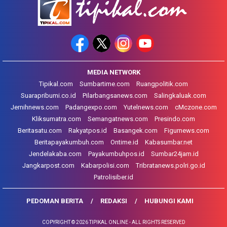
MEDIA NETWORK
Tipikal.com
Sumbartime.com
Ruangpolitik.com
Suarapribumi.co.id
Pilarbangsanews.com
Salingkaluak.com
Jernihnews.com
Padangexpo.com
Yutelnews.com
cMczone.com
Kliksumatra.com
Semangatnews.com
Presindo.com
Beritasatu.com
Rakyatpos.id
Basangek.com
Figurnews.com
Beritapayakumbuh.com
Ontime.id
Kabasumbar.net
Jendelakaba.com
Payakumbuhpos.id
Sumbar24jam.id
Jangkarpost.com
Kabarpolisi.com
Tribratanews.polri.go.id
Patrolisiber.id
PEDOMAN BERITA
REDAKSI
HUBUNGI KAMI
COPYRIGHT © 2026 TIPIKAL ONLINE - ALL RIGHTS RESERVED