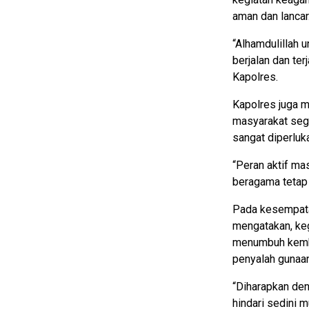
aman dan lancar
“Alhamdulillah 
berjalan dan ter
Kapolres.
Kapolres juga m
masyarakat sege
sangat diperluk
“Peran aktif ma
beragama tetap 
Pada kesempata
mengatakan, keg
menumbuh kemba
penyalah gunaan
“Diharapkan den
hindari sedini m