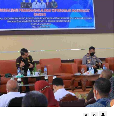
A
A
A