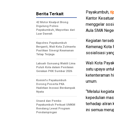
Payakumbuh,
ti
Berita Terkait
Kantor Kesatua
42 Motor Knalpot Brong
menggelar sosi
Digulung Polres
Aula SMA Neger
Payakumbuh, Mayoritas dari
Luar Daerah
Kegiatan terseb
Kapolres Payakumbuh
Kemenag Kota P
Berganti, Wali Kota Zulmaeta
Pastikan Sinergi Keamanan
sosialisasi yan
Tetap Terjaga
Wali Kota Payak
Labuah Gunuang Wakili Lima
Puluh Kota dalam Penilaian
satu upaya unt
Gerakan PKK Sumbar 2026
ketenteraman h
Kominfo Payakumbuh
umum.
Dorong Peserta PKA
Hadirkan Inovasi Berdampak
“Melalui kegiat
Nyata
kepedulian mas
Unand dan Pemko
terhadap aliran
Payakumbuh Perkuat UMKM
Rendang Lewat Program
ini semua merup
Pendampingan