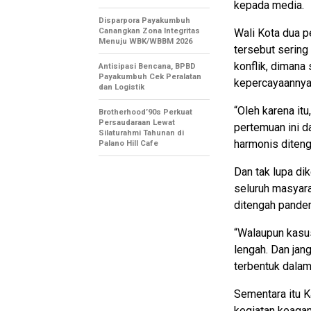
kepada media.
Disparpora Payakumbuh
Canangkan Zona Integritas
Wali Kota dua p
Menuju WBK/WBBM 2026
tersebut serin
konflik, dimana
Antisipasi Bencana, BPBD
Payakumbuh Cek Peralatan
kepercayaannya 
dan Logistik
“Oleh karena it
Brotherhood’90s Perkuat
Persaudaraan Lewat
pertemuan ini d
Silaturahmi Tahunan di
harmonis diteng
Palano Hill Cafe
Dan tak lupa d
seluruh masyar
ditengah pandem
“Walaupun kasus
lengah. Dan jan
terbentuk dalam 
Sementara itu 
kegiatan keagam