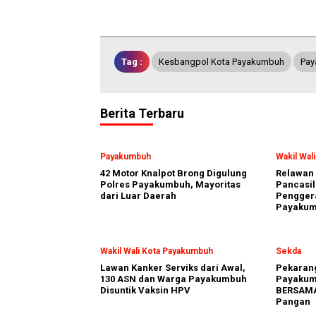
Tag :
Kesbangpol Kota Payakumbuh
Pay
Berita Terbaru
Payakumbuh
Wakil Wal
42 Motor Knalpot Brong Digulung
Relawan 
Polres Payakumbuh, Mayoritas
Pancasil
dari Luar Daerah
Penggera
Payaku
Wakil Wali Kota Payakumbuh
Sekda
Lawan Kanker Serviks dari Awal,
Pekarang
130 ASN dan Warga Payakumbuh
Payakum
Disuntik Vaksin HPV
BERSAMA
Pangan