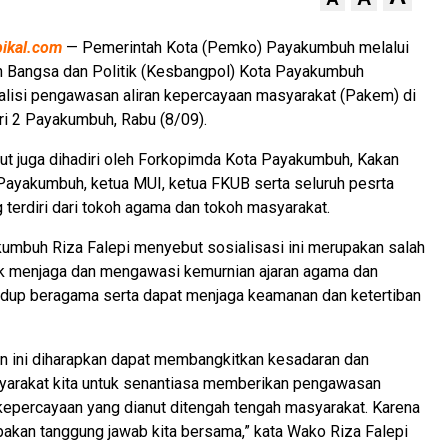
pikal.com
— Pemerintah Kota (Pemko) Payakumbuh melalui
n Bangsa dan Politik (Kesbangpol) Kota Payakumbuh
alisi pengawasan aliran kepercayaan masyarakat (Pakem) di
i 2 Payakumbuh, Rabu (8/09).
ut juga dihadiri oleh Forkopimda Kota Payakumbuh, Kakan
ayakumbuh, ketua MUI, ketua FKUB serta seluruh pesrta
g terdiri dari tokoh agama dan tokoh masyarakat.
umbuh Riza Falepi menyebut sosialisasi ini merupakan salah
uk menjaga dan mengawasi kemurnian ajaran agama dan
idup beragama serta dapat menjaga keamanan dan ketertiban
an ini diharapkan dapat membangkitkan kesadaran dan
yarakat kita untuk senantiasa memberikan pengawasan
 kepercayaan yang dianut ditengah tengah masyarakat. Karena
akan tanggung jawab kita bersama,” kata Wako Riza Falepi