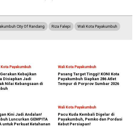
akumbuh City Of Randang
Riza Falepi
Wali Kota Payakumbuh
i Kota Payakumbuh
Wali Kota Payakumbuh
Gerakan Kebajikan
Pasang Target Tinggi! KONI Kota
a Disiapkan Jadi
Payakumbuh Siapkan 286 Atlet
k Nilai Kebangsaan di
Tempur di Porprov Sumbar 2026
mbuh
Wali Kota Payakumbuh
an Kini Jadi Andalan!
Pacu Kuda Kembali Digelar di
buh Luncurkan GEMPITA
Payakumbuh, Pemko dan Pordasi
 untuk Perkuat Ketahanan
Kebut Persiapan!