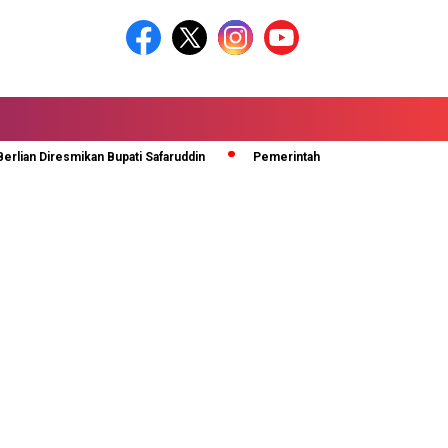
iresmikan Bupati Safaruddin
Pemerintah Kabupaten Lima Puluh Kota 