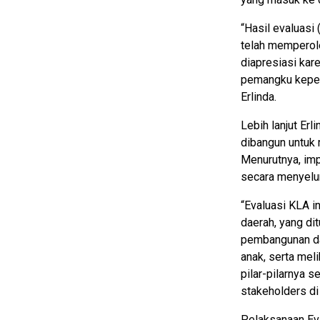
“Hasil evaluasi
telah memperole
diapresiasi kar
pemangku kepent
Erlinda.
Lebih lanjut Er
dibangun untuk 
Menurutnya, imp
secara menyelur
“Evaluasi KLA i
daerah, yang di
pembangunan da
anak, serta mel
pilar-pilarnya 
stakeholders di 
Pelaksanaan Eva