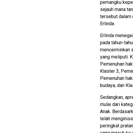
pemangku kepent
sejauh mana ta
tersebut dalam 
Erlinda.
Erlinda menegas
pada tahun-tahu
mencerminkan im
yang meliputi: 
Pemenuhan hak a
Klaster 3, Peme
Pemenuhan hak 
budaya; dan Kla
Sedangkan, apre
mulai dari kate
Anak. Berdasark
telah menginis
peringkat prata
yang masuk ke d