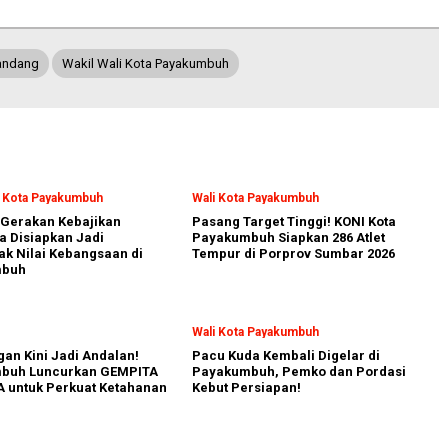
andang
Wakil Wali Kota Payakumbuh
i Kota Payakumbuh
Wali Kota Payakumbuh
Gerakan Kebajikan
Pasang Target Tinggi! KONI Kota
a Disiapkan Jadi
Payakumbuh Siapkan 286 Atlet
k Nilai Kebangsaan di
Tempur di Porprov Sumbar 2026
mbuh
Wali Kota Payakumbuh
an Kini Jadi Andalan!
Pacu Kuda Kembali Digelar di
buh Luncurkan GEMPITA
Payakumbuh, Pemko dan Pordasi
 untuk Perkuat Ketahanan
Kebut Persiapan!