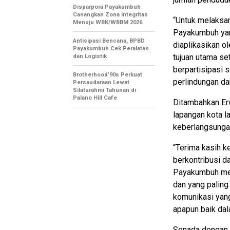
Disparpora Payakumbuh
Canangkan Zona Integritas
“Untuk melaksan
Menuju WBK/WBBM 2026
Payakumbuh ya
Antisipasi Bencana, BPBD
diaplikasikan o
Payakumbuh Cek Peralatan
tujuan utama se
dan Logistik
berpartisipasi 
Brotherhood’90s Perkuat
perlindungan dar
Persaudaraan Lewat
Silaturahmi Tahunan di
Palano Hill Cafe
Ditambahkan Erw
lapangan kota l
keberlangsungan
“Terima kasih 
berkontribusi d
Payakumbuh men
dan yang paling
komunikasi yang
apapun baik dal
Senada dengan 