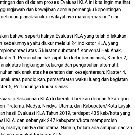
ingan dan di dalam proses Evaluasi KLA ini kita ingin melihat
nggungjawab dan kewajiban semua pemangku kepentingan
melindungi anak-anak di wilayahnya masing-masing,” ujar
kan bahwa seperti halnya Evaluasi KLA yang telah dilakukan
n sebelumnya yaitu diukur melalui 24 indikator KLA, yang
plementasi atas 5 klaster substantif Konvensi Hak Anak,
Klaster 1, Pemenuhan hak sipil dan kebebasan anak; Klaster 2,
nak atas lingkungan keluarga dan pengasuhan alternatif;
nuhan hak anak atas kesehatan dan kesejahteraan; Klaster 4,
anak atas pendidikan, pemanfaatan waktu luang dan kegiatan
ster 5, Perlindungan khusus anak.
siasi pelaksanaan KLA di daerah diberikan dengan 5 kategori,
gori Pratama, Madya, Nindya, Utama, dan Kabupaten/Kota Layak
an hasil Evaluasi KLA Tahun 2019, terdapat 435 kab/kota yang
iasi KLA, dan sebanyak 247 kabupaten/kota memperoleh
ma, madya, nindya dan utama. Namun, belum ada satupun daerah
alam peringkat tertinggi KLA.