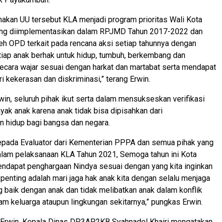
akan UU tersebut KLA menjadi program prioritas Wali Kota
ng diimplementasikan dalam RPJMD Tahun 2017-2022 dan
leh OPD terkait pada rencana aksi setiap tahunnya dengan
tiap anak berhak untuk hidup, tumbuh, berkembang dan
secara wajar sesuai dengan harkat dan martabat serta mendapat
i kekerasan dan diskriminasi,” terang Erwin.
in, seluruh pihak ikut serta dalam mensukseskan verifikasi
ayak anak karena anak tidak bisa dipisahkan dari
 hidup bagi bangsa dan negara.
kepada Evaluator dari Kementerian PPPA dan semua pihak yang
alam pelaksanaan KLA Tahun 2021, Semoga tahun ini Kota
dapat penghargaan Nindya sesuai dengan yang kita inginkan
 penting adalah mari jaga hak anak kita dengan selalu menjaga
 baik dengan anak dan tidak melibatkan anak dalam konflik
am keluarga ataupun lingkungan sekitarnya,” pungkas Erwin.
Erwin, Kepala Dinas DP3AP2KB Syahnadel Khairi mengatakan