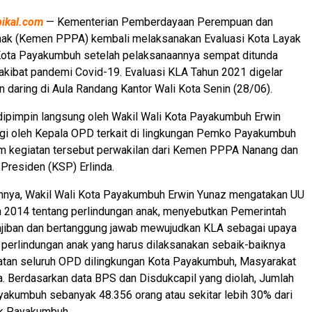
pikal.com
— Kementerian Pemberdayaan Perempuan dan
nak (Kemen PPPA) kembali melaksanakan Evaluasi Kota Layak
Kota Payakumbuh setelah pelaksanaannya sempat ditunda
akibat pandemi Covid-19. Evaluasi KLA Tahun 2021 digelar
an daring di Aula Randang Kantor Wali Kota Senin (28/06).
dipimpin langsung oleh Wakil Wali Kota Payakumbuh Erwin
gi oleh Kepala OPD terkait di lingkungan Pemko Payakumbuh
am kegiatan tersebut perwakilan dari Kemen PPPA Nanang dan
 Presiden (KSP) Erlinda.
nya, Wakil Wali Kota Payakumbuh Erwin Yunaz mengatakan UU
 2014 tentang perlindungan anak, menyebutkan Pemerintah
jiban dan bertanggung jawab mewujudkan KLA sebagai upaya
perlindungan anak yang harus dilaksanakan sebaik-baiknya
batan seluruh OPD dilingkungan Kota Payakumbuh, Masyarakat
. Berdasarkan data BPS dan Disdukcapil yang diolah, Jumlah
yakumbuh sebanyak 48.356 orang atau sekitar lebih 30% dari
k Payakumbuh.