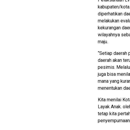
kabupaten/kota.
diperhatikan da
melakukan evalu
kekurangan daer
wilayahnya seba
maju.
“Setiap daerah 
daerah akan ter
pesimis. Melalu
juga bisa meni
mana yang kuran
menentukan dae
Kita menilai K
Layak Anak. oleh
tetap kita pert
penyempurnaann