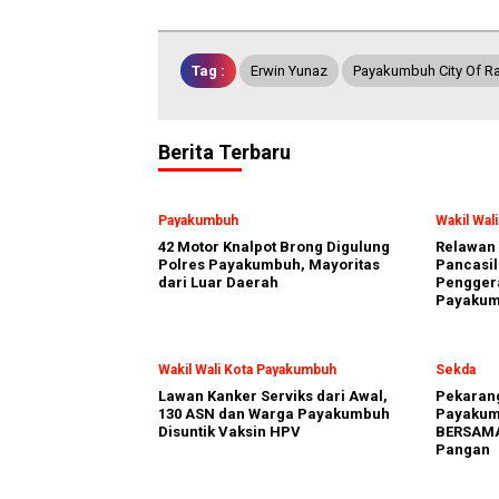
Tag :
Erwin Yunaz
Payakumbuh City Of R
Berita Terbaru
Payakumbuh
Wakil Wal
42 Motor Knalpot Brong Digulung
Relawan 
Polres Payakumbuh, Mayoritas
Pancasil
dari Luar Daerah
Penggera
Payaku
Wakil Wali Kota Payakumbuh
Sekda
Lawan Kanker Serviks dari Awal,
Pekarang
130 ASN dan Warga Payakumbuh
Payakum
Disuntik Vaksin HPV
BERSAMA
Pangan