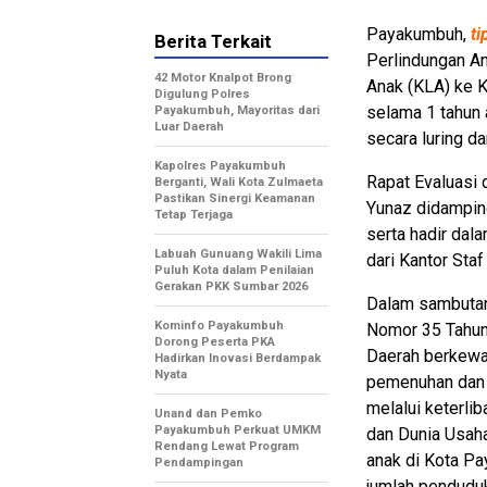
Payakumbuh,
ti
Berita Terkait
Perlindungan A
42 Motor Knalpot Brong
Anak (KLA) ke 
Digulung Polres
selama 1 tahun 
Payakumbuh, Mayoritas dari
Luar Daerah
secara luring d
Kapolres Payakumbuh
Rapat Evaluasi 
Berganti, Wali Kota Zulmaeta
Pastikan Sinergi Keamanan
Yunaz didampin
Tetap Terjaga
serta hadir dal
Labuah Gunuang Wakili Lima
dari Kantor Staf
Puluh Kota dalam Penilaian
Gerakan PKK Sumbar 2026
Dalam sambutan
Kominfo Payakumbuh
Nomor 35 Tahun
Dorong Peserta PKA
Daerah berkewa
Hadirkan Inovasi Berdampak
Nyata
pemenuhan dan 
melalui keterli
Unand dan Pemko
Payakumbuh Perkuat UMKM
dan Dunia Usaha
Rendang Lewat Program
anak di Kota Pa
Pendampingan
jumlah pendudu