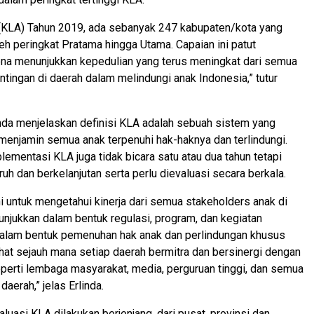
 (KLA) Tahun 2019, ada sebanyak 247 kabupaten/kota yang
h peringkat Pratama hingga Utama. Capaian ini patut
ena menunjukkan kepedulian yang terus meningkat dari semua
ingan di daerah dalam melindungi anak Indonesia,” tutur
linda menjelaskan definisi KLA adalah sebuah sistem yang
menjamin semua anak terpenuhi hak-haknya dan terlindungi.
lementasi KLA juga tidak bicara satu atau dua tahun tetapi
uh dan berkelanjutan serta perlu dievaluasi secara berkala.
ni untuk mengetahui kinerja dari semua stakeholders anak di
tunjukkan dalam bentuk regulasi, program, dan kegiatan
lam bentuk pemenuhan hak anak dan perlindungan khusus
ihat sejauh mana setiap daerah bermitra dan bersinergi dengan
seperti lembaga masyarakat, media, perguruan tinggi, dan semua
daerah,” jelas Erlinda.
luasi KLA dilakukan berjenjang, dari pusat, provinsi dan