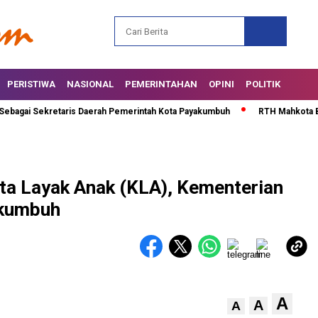
PERISTIWA
NASIONAL
PEMERINTAHAN
OPINI
POLITIK
i Sekretaris Daerah Pemerintah Kota Payakumbuh
RTH Mahkota Berlian D
ta Layak Anak (KLA), Kementerian
akumbuh
A
A
A