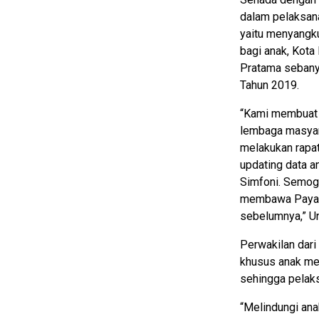
dalam pelaksan
yaitu menyangku
bagi anak, Kot
Pratama sebanya
Tahun 2019.
“Kami membuat 
lembaga masyar
melakukan rapat
updating data an
Simfoni. Semog
membawa Payaku
sebelumnya,” U
Perwakilan dar
khusus anak me
sehingga pelaks
“Melindungi an