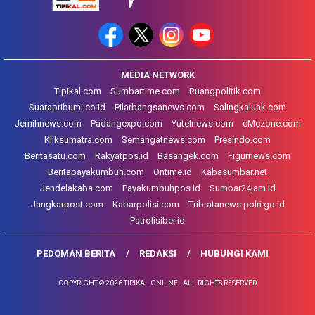
MEDIA NETWORK
Tipikal.com
Sumbartime.com
Ruangpolitik.com
Suarapribumi.co.id
Pilarbangsanews.com
Salingkaluak.com
Jernihnews.com
Padangexpo.com
Yutelnews.com
cMczone.com
Kliksumatra.com
Semangatnews.com
Presindo.com
Beritasatu.com
Rakyatpos.id
Basangek.com
Figurnews.com
Beritapayakumbuh.com
Ontime.id
Kabasumbar.net
Jendelakaba.com
Payakumbuhpos.id
Sumbar24jam.id
Jangkarpost.com
Kabarpolisi.com
Tribratanews.polri.go.id
Patrolisiber.id
PEDOMAN BERITA
REDAKSI
HUBUNGI KAMI
COPYRIGHT © 2026 TIPIKAL ONLINE - ALL RIGHTS RESERVED