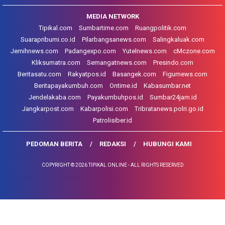
MEDIA NETWORK
Tipikal.com
Sumbartime.com
Ruangpolitik.com
Suarapribumi.co.id
Pilarbangsanews.com
Salingkaluak.com
Jernihnews.com
Padangexpo.com
Yutelnews.com
cMczone.com
Kliksumatra.com
Semangatnews.com
Presindo.com
Beritasatu.com
Rakyatpos.id
Basangek.com
Figurnews.com
Beritapayakumbuh.com
Ontime.id
Kabasumbar.net
Jendelakaba.com
Payakumbuhpos.id
Sumbar24jam.id
Jangkarpost.com
Kabarpolisi.com
Tribratanews.polri.go.id
Patrolisiber.id
PEDOMAN BERITA
REDAKSI
HUBUNGI KAMI
COPYRIGHT © 2026 TIPIKAL ONLINE - ALL RIGHTS RESERVED