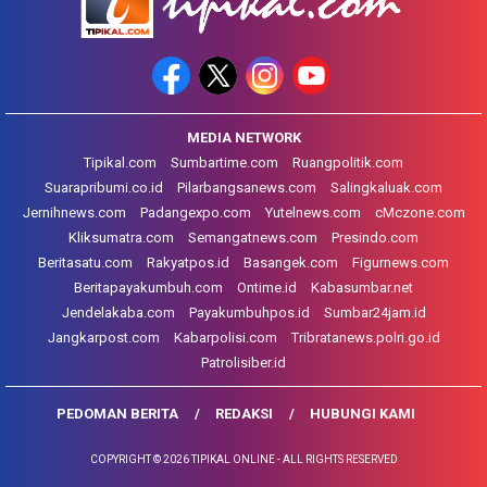
MEDIA NETWORK
Tipikal.com
Sumbartime.com
Ruangpolitik.com
Suarapribumi.co.id
Pilarbangsanews.com
Salingkaluak.com
Jernihnews.com
Padangexpo.com
Yutelnews.com
cMczone.com
Kliksumatra.com
Semangatnews.com
Presindo.com
Beritasatu.com
Rakyatpos.id
Basangek.com
Figurnews.com
Beritapayakumbuh.com
Ontime.id
Kabasumbar.net
Jendelakaba.com
Payakumbuhpos.id
Sumbar24jam.id
Jangkarpost.com
Kabarpolisi.com
Tribratanews.polri.go.id
Patrolisiber.id
PEDOMAN BERITA
REDAKSI
HUBUNGI KAMI
COPYRIGHT © 2026 TIPIKAL ONLINE - ALL RIGHTS RESERVED