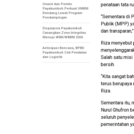
penataan tata ru
Unand dan Pemko
Payakumbuh Perkuat UMKM
Rendang Lewat Program
“Sementara di 
Pendampingan
Publik (MPP) ya
Disparpora Payakumbuh
dan transparan,”
Canangkan Zona Integritas
Menuju WBK/WBBM 2026
Riza menyebut p
Antisipasi Bencana, BPBD
menyelenggarak
Payakumbuh Cek Peralatan
Salah satu misi
dan Logistik
bersih.
“Kita sangat ba
terus berupaya 
Riza.
Sementara itu,
Nurul Ghufron 
seluruh penyel
pemerintahan ya