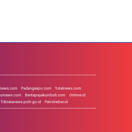
hnews.com
Padangexpo.com
Yutelnews.com
gurnews.com
Beritapayakumbuh.com
Ontime.id
Tribratanews.polri.go.id
Patrolisiber.id