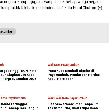
an negara, korupsi juga merampas hak setiap warga negara,
kan praktik tak baik ini di Indonesia,” kata Nurul Ghufron. (*)
ayakumbuh
buh
Wali Kota Payakumbuh
arget Tinggi! KONI Kota
Pacu Kuda Kembali Digelar di
uh Siapkan 286 Atlet
Payakumbuh, Pemko dan Pordasi
i Porprov Sumbar 2026
Kebut Persiapan!
i Kota Payakumbuh
Wakil Wali Kota Payakumbuh
UMKM Tertinggal,
Elzadaswarman: Iman Tanpa Ilmu
buh Tancap Gas Bangun
Tak Sempurna, Ilmu Tanpa Iman