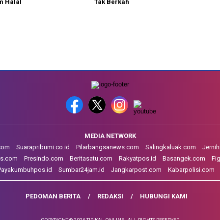
m Halal
Tak Berkah
MEDIA NETWORK
.com
Suarapribumi.co.id
Pilarbangsanews.com
Salingkaluak.com
Jerni
s.com
Presindo.com
Beritasatu.com
Rakyatpos.id
Basangek.com
Fi
Payakumbuhpos.id
Sumbar24jam.id
Jangkarpost.com
Kabarpolisi.com
PEDOMAN BERITA
REDAKSI
HUBUNGI KAMI