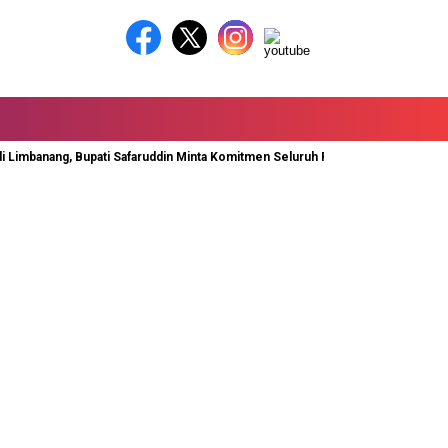
mbanang, Bupati Safaruddin Minta Komitmen Seluruh Pihak
Rida Ananda D