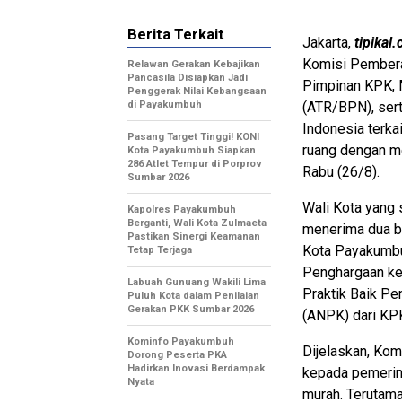
Berita Terkait
Jakarta,
tipikal
Komisi Pembera
Relawan Gerakan Kebajikan
Pancasila Disiapkan Jadi
Pimpinan KPK, 
Penggerak Nilai Kebangsaan
di Payakumbuh
(ATR/BPN), sert
Indonesia terka
Pasang Target Tinggi! KONI
ruang dengan me
Kota Payakumbuh Siapkan
286 Atlet Tempur di Porprov
Rabu (26/8).
Sumbar 2026
Wali Kota yang
Kapolres Payakumbuh
Berganti, Wali Kota Zulmaeta
menerima dua b
Pastikan Sinergi Keamanan
Kota Payakumbu
Tetap Terjaga
Penghargaan kep
Labuah Gunuang Wakili Lima
Praktik Baik P
Puluh Kota dalam Penilaian
Gerakan PKK Sumbar 2026
(ANPK) dari KP
Kominfo Payakumbuh
Dijelaskan, Ko
Dorong Peserta PKA
Hadirkan Inovasi Berdampak
kepada pemerin
Nyata
murah. Terutama