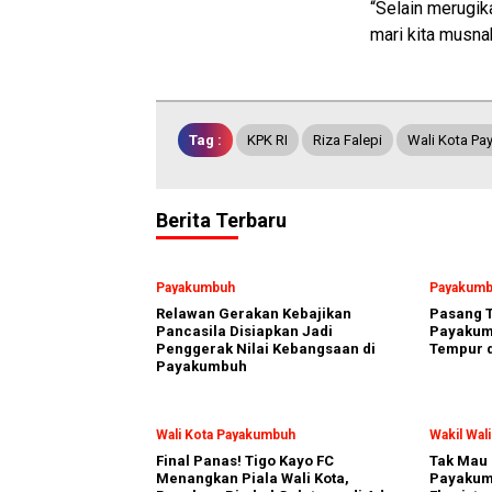
“Selain merugik
mari kita musnah
Tag :
KPK RI
Riza Falepi
Wali Kota P
Berita Terbaru
Payakumbuh
Payakum
Relawan Gerakan Kebajikan
Pasang T
Pancasila Disiapkan Jadi
Payakumb
Penggerak Nilai Kebangsaan di
Tempur d
Payakumbuh
Wali Kota Payakumbuh
Wakil Wal
Final Panas! Tigo Kayo FC
Tak Mau 
Menangkan Piala Wali Kota,
Payakum