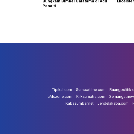
Bungkam Bimbel Galatama di Adu
Ekosiste
Penalti
Tipikal.com
Sumbartime.com
Ruangpolitik
cMczone.com
Kliksumatra.com
Semangatnew
Kabasumbar.net
Jendelakaba.com