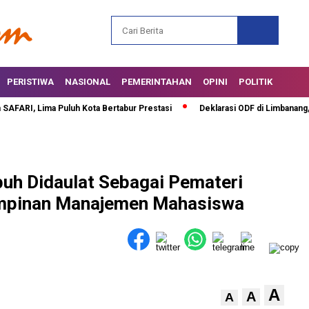
PERISTIWA
NASIONAL
PEMERINTAHAN
OPINI
POLITIK
RI, Lima Puluh Kota Bertabur Prestasi
Deklarasi ODF di Limbanang, Bup
uh Didaulat Sebagai Pemateri
impinan Manajemen Mahasiswa
A
A
A