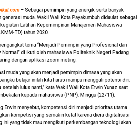
pikal.com
– Sebagai pemimpin yang energik serta banyak
h generasi muda, Wakil Wali Kota Payakumbuh didaulat sebagai
 kegiatan Latihan Kepemimpinan Manajemen Mahasiswa
(LKMM-TD) tahun 2020.
mengangkat tema “Menjadi Pemimpin yang Profesional dan
w Normal” di ikuti oleh mahasiswa Politeknik Negeri Padang
aring dengan aplikasi zoom meting.
asi muda yang akan menjadi pemimpin dimasa yang akan
bangku belajar inilah kita harus mampu menggali potensi diri,
a setelah lulus nanti,” kata Wakil Wali Kota Erwin Yunaz saat
bekalan kepada mahasiswa (PNP), Minggu (22/11).
 Erwin menyebut, kompetensi diri menjadi prioritas utama
an kompetisi yang semakin ketat karena diera digitalisasi
g ini yang tidak mau mengikuti perkembangan teknologi akan