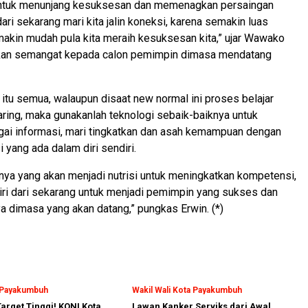
 untuk menunjang kesuksesan dan memenagkan persaingan
dari sekarang mari kita jalin koneksi, karena semakin luas
emakin mudah pula kita meraih kesuksesan kita,” ujar Wawako
an semangat kepada calon pemimpin dimasa mendatang
itu semua, walaupun disaat new normal ini proses belajar
aring, maka gunakanlah teknologi sebaik-baiknya untuk
gai informasi, mari tingkatkan dan asah kemampuan dengan
yang ada dalam diri sendiri.
ntinya yang akan menjadi nutrisi untuk meningkatkan kompetensi,
iri dari sekarang untuk menjadi pemimpin yang sukses dan
ya dimasa yang akan datang,” pungkas Erwin. (*)
a Payakumbuh
Wakil Wali Kota Payakumbuh
arget Tinggi! KONI Kota
Lawan Kanker Serviks dari Awal,