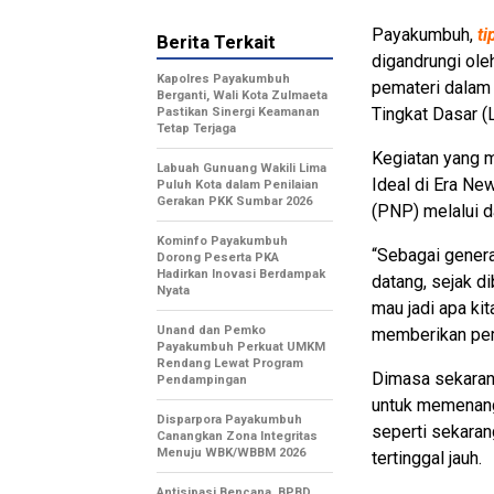
Payakumbuh,
ti
Berita Terkait
digandrungi ole
Kapolres Payakumbuh
pemateri dalam
Berganti, Wali Kota Zulmaeta
Tingkat Dasar 
Pastikan Sinergi Keamanan
Tetap Terjaga
Kegiatan yang 
Labuah Gunuang Wakili Lima
Ideal di Era Ne
Puluh Kota dalam Penilaian
Gerakan PKK Sumbar 2026
(PNP) melalui d
Kominfo Payakumbuh
“Sebagai gener
Dorong Peserta PKA
Hadirkan Inovasi Berdampak
datang, sejak di
Nyata
mau jadi apa kit
Unand dan Pemko
memberikan pem
Payakumbuh Perkuat UMKM
Rendang Lewat Program
Dimasa sekarang
Pendampingan
untuk memenangk
Disparpora Payakumbuh
seperti sekaran
Canangkan Zona Integritas
Menuju WBK/WBBM 2026
tertinggal jauh.
Antisipasi Bencana, BPBD