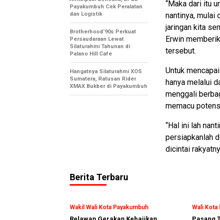
“Maka dari itu
Payakumbuh Cek Peralatan
dan Logistik
nantinya, mulai 
jaringan kita s
Brotherhood’90s Perkuat
Erwin memberik
Persaudaraan Lewat
Silaturahmi Tahunan di
tersebut.
Palano Hill Cafe
Untuk mencapai 
Hangatnya Silaturahmi XOS
Sumatera, Ratusan Rider
hanya melalui d
XMAX Bukber di Payakumbuh
menggali berba
memacu potensi 
“Hal ini lah na
persiapkanlah d
dicintai rakyatn
Berita Terbaru
Wakil Wali Kota Payakumbuh
Wali Kot
Relawan Gerakan Kebajikan
Pasang T