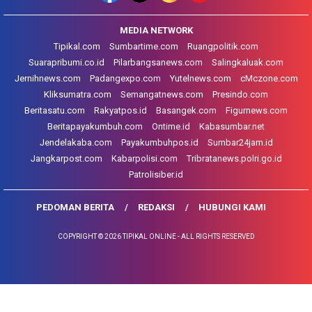
MEDIA NETWORK
Tipikal.com
Sumbartime.com
Ruangpolitik.com
Suarapribumi.co.id
Pilarbangsanews.com
Salingkaluak.com
Jernihnews.com
Padangexpo.com
Yutelnews.com
cMczone.com
Kliksumatra.com
Semangatnews.com
Presindo.com
Beritasatu.com
Rakyatpos.id
Basangek.com
Figurnews.com
Beritapayakumbuh.com
Ontime.id
Kabasumbar.net
Jendelakaba.com
Payakumbuhpos.id
Sumbar24jam.id
Jangkarpost.com
Kabarpolisi.com
Tribratanews.polri.go.id
Patrolisiber.id
PEDOMAN BERITA
REDAKSI
HUBUNGI KAMI
COPYRIGHT © 2026 TIPIKAL ONLINE - ALL RIGHTS RESERVED