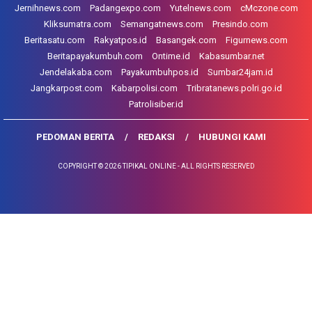
Jernihnews.com
Padangexpo.com
Yutelnews.com
cMczone.com
Kliksumatra.com
Semangatnews.com
Presindo.com
Beritasatu.com
Rakyatpos.id
Basangek.com
Figurnews.com
Beritapayakumbuh.com
Ontime.id
Kabasumbar.net
Jendelakaba.com
Payakumbuhpos.id
Sumbar24jam.id
Jangkarpost.com
Kabarpolisi.com
Tribratanews.polri.go.id
Patrolisiber.id
PEDOMAN BERITA
REDAKSI
HUBUNGI KAMI
COPYRIGHT © 2026 TIPIKAL ONLINE - ALL RIGHTS RESERVED